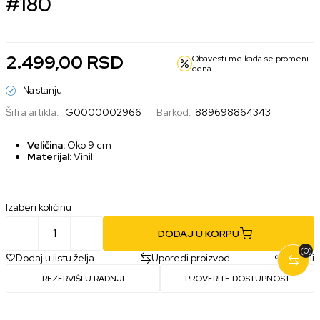
#180
2.499,00
RSD
Obavesti me kada se promeni
cena
Na stanju
Šifra artikla:
G0000002966
Barkod:
889698864343
Veličina:
Oko 9 cm
Materijal:
Vinil
Izaberi količinu
DODAJ U KORPU
(0)
Dodaj u listu želja
Uporedi proizvod
Podeli
REZERVIŠI U RADNJI
PROVERITE DOSTUPNOST