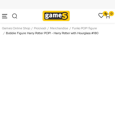
SIGURNO PLAĆANJE PLATNIM KARTICAMA
0
0
Games Online Shop
Proizvodi
Merchandise
Funko POP! figure
Bobble Figure Harry Potter POP! - Harry Potter with Hourglass #180