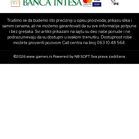
Trudimo se da budemo što precizniji u opisu proizvoda, prikazu slika i
samim cenama, ali ne možemo garantovati da su sve informacije potpune
i bez grešaka. Svi artikli prikazani na sajtu su deo naše ponude i ne
podrazumevaju da su dostupni u svakom trenutku. Dostupnost robe
možete proveriti pozivom Call centra na broj 063 10 48 564.
©2026
www.games.rs
Powered by
NB SOFT
Sva prava zadržana.