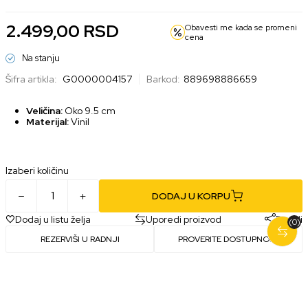
2.499,00
RSD
Obavesti me kada se promeni
cena
Na stanju
Šifra artikla:
G0000004157
Barkod:
889698886659
Veličina:
Oko 9.5 cm
Materijal:
Vinil
Izaberi količinu
DODAJ U KORPU
Dodaj u listu želja
Uporedi proizvod
Podeli
(0)
REZERVIŠI U RADNJI
PROVERITE DOSTUPNOST