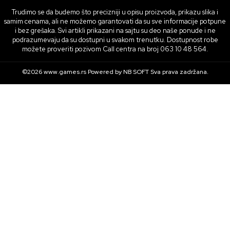
Trudimo se da budemo što precizniji u opisu proizvoda, prikazu slika i
samim cenama, ali ne možemo garantovati da su sve informacije potpune
i bez grešaka. Svi artikli prikazani na sajtu su deo naše ponude i ne
podrazumevaju da su dostupni u svakom trenutku. Dostupnost robe
možete proveriti pozivom Call centra na broj 063 10 48 564.
©2026
www.games.rs
Powered by
NB SOFT
Sva prava zadržana.