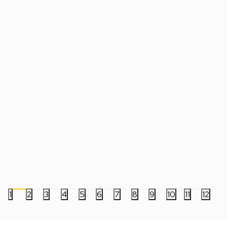
Bobble Figure Star Wars Legends POP!
Bobble Figure Game
- Luke Skywalker #846
- Charmeleon #1195
2.499,00
RSD
5.999,00
RSD
1
2
3
4
5
6
7
8
9
10
11
12