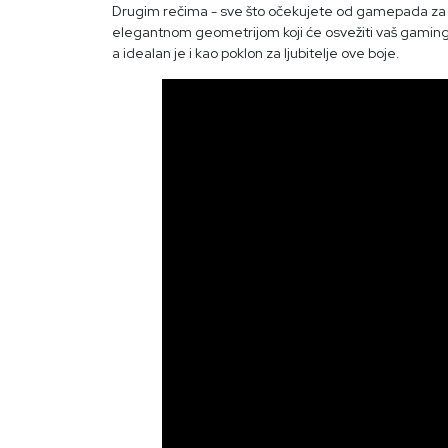
Drugim rečima - sve što očekujete od gamepada za 
elegantnom geometrijom koji će osvežiti vaš gaming
a idealan je i kao poklon za ljubitelje ove boje.