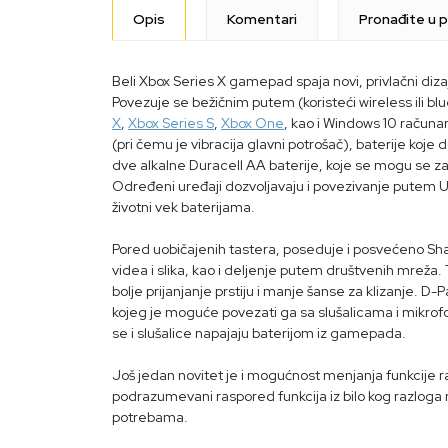
Opis
Komentari
Pronađite u p
Beli Xbox Series X gamepad spaja novi, privlačni di
Povezuje se bežičnim putem (koristeći wireless ili bl
X
,
Xbox Series S
,
Xbox One
, kao i Windows 10 računa
(pri čemu je vibracija glavni potrošač), baterije koje 
dve alkalne Duracell AA baterije, koje se mogu se z
Određeni uređaji dozvoljavaju i povezivanje putem US
životni vek baterijama.
Pored uobičajenih tastera, poseduje i posvećeno S
videa i slika, kao i deljenje putem društvenih mrež
bolje prijanjanje prstiju i manje šanse za klizanje. 
kojeg je moguće povezati ga sa slušalicama i mikrofo
se i slušalice napajaju baterijom iz gamepada.
Još jedan novitet je i mogućnost menjanja funkcije r
podrazumevani raspored funkcija iz bilo kog razloga
potrebama.