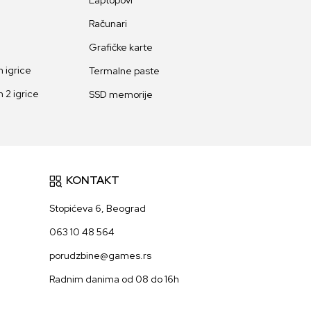
Laptopovi
Računari
Grafičke karte
 igrice
Termalne paste
 2 igrice
SSD memorije
KONTAKT
Stopićeva 6, Beograd
063 10 48 564
porudzbine@games.rs
Radnim danima od 08 do 16h