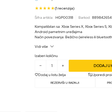
(1
recenzija
)
Šifra artikla:
HGP00318
Barkod:
889842654
Kompatibilan sa: Xbox Series X, Xbox Series S, 
Android pametnim uređajima
Način povezivanja: Bežično (wireless ili bluetoot
Boja: Bela
Vidi više
Izaberi količinu
DODAJ U
Dodaj u listu želja
Uporedi pro
REZERVIŠI U RADNJI
PR