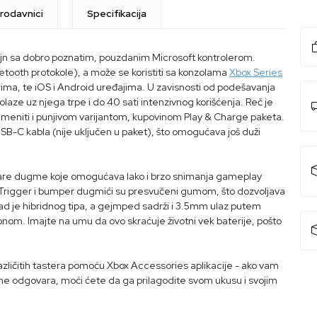
rodavnici
Specifikacija
zajn sa dobro poznatim, pouzdanim Microsoft kontrolerom.
uetooth protokole), a može se koristiti sa konzolama
Xbox Series
rima, te iOS i Android uređajima. U zavisnosti od podešavanja
dolaze uz njega trpe i do 40 sati intenzivnog korišćenja. Reč je
ameniti i punjivom varijantom, kupovinom Play & Charge paketa.
B-C kabla (nije uključen u paket), što omogućava još duži
hare dugme koje omogućava lako i brzo snimanja gameplay
a. Trigger i bumper dugmići su presvučeni gumom, što dozvoljava
D-Pad je hibridnog tipa, a gejmped sadrži i 3.5mm ulaz putem
nom. Imajte na umu da ovo skraćuje životni vek baterije, pošto
azličitih tastera pomoću Xbox Accessories aplikacije - ako vam
 ne odgovara, moći ćete da ga prilagodite svom ukusu i svojim