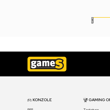
7.999,00
RSD
7.999,00
RSD
1
KONZOLE
GAMING O
PS5
Tastature