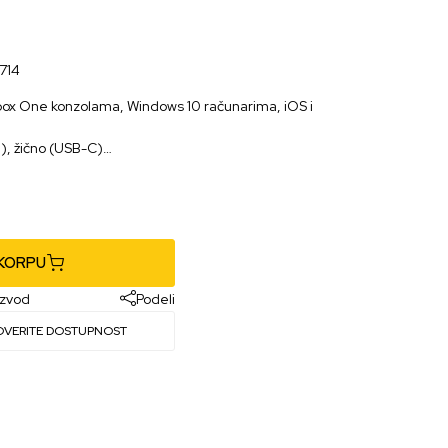
714
Xbox One konzolama, Windows 10 računarima, iOS i
h), žično (USB-C)
 KORPU
izvod
Podeli
OVERITE DOSTUPNOST