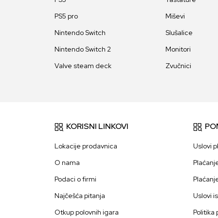
PS5 pro
Miševi
Nintendo Switch
Slušalice
Nintendo Switch 2
Monitori
Valve steam deck
Zvučnici
KORISNI LINKOVI
PO
Lokacije prodavnica
Uslovi p
O nama
Plaćanj
Podaci o firmi
Plaćanj
Najčešća pitanja
Uslovi i
Otkup polovnih igara
Politika