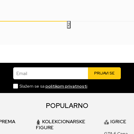
8.499,00
RSD
8.999,00
RSD
9.
2
Email
PRIJAVI SE
Slažem se sa
politikom privatnosti
POPULARNO
PREMA
KOLEKCIONARSKE
IGRICE
FIGURE
GTA 6 Cena