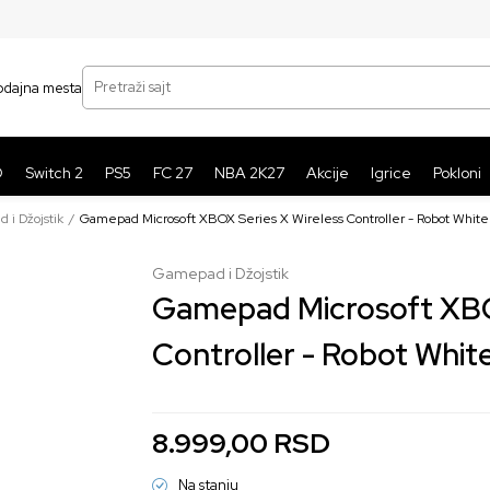
SIGURNO PLAĆANJE PLATNIM KARTICAMA
BE
Pretraži sajt
odajna mesta
O
Switch 2
PS5
FC 27
NBA 2K27
Akcije
Igrice
Pokloni
 i Džojstik
Gamepad Microsoft XBOX Series X Wireless Controller - Robot White
Gamepad i Džojstik
Gamepad Microsoft XBOX
Controller - Robot Whit
8.999,00
RSD
Na stanju