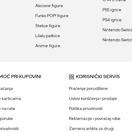
Akcione figure
PS5 igrice
Funko POP! figure
PS4 igrice
Statue figure
Nintendo Switch
Lilalu patkice
Nintendo Switch
Anime figure
MOĆ PRI KUPOVINI
KORISNIČKI SERVIS
laćanja
Praćenje porudžbine
e karticama
Uslovi korišćenja i prodaje
e na rate
Politika privatnosti
sporuke
Reklamacije i povraćaj robe
 privatnosti
Zamena artikla za drugi