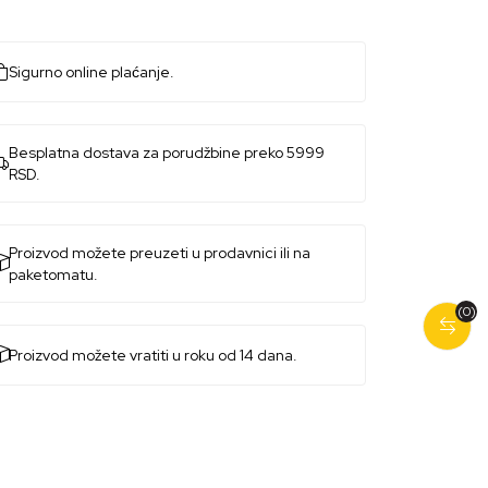
Sigurno online plaćanje.
Besplatna dostava za porudžbine preko 5999
RSD.
Proizvod možete preuzeti u prodavnici ili na
paketomatu.
(0)
Proizvod možete vratiti u roku od 14 dana.