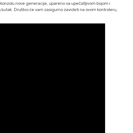
konzolu nove generacije, upareno sa upečatljivom bojom i
 kutak. Društvo će vam zasigurno zavideti na ovom kontroleru,