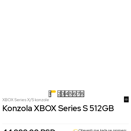
1
2
3
4
5
6
7
8
XBOX Series X/S konzole
Konzola XBOX Series S 512GB
Obavesti me kada se promeni