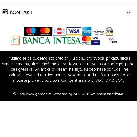
KONTAKT
Trudimo se da budemo što precizniji u opisu proizvoda, prikazu slika i
samim cenama, ali ne možemo garantovati da su sve informacije potpune
i bez grešaka. Svi artikli prikazani na sajtu su deo naše ponude i ne
podrazumevaju da su dostupni u svakom trenutku. Dostupnost robe
možete proveriti pozivom Call centra na broj 063 10 48 564.
©2026
www.games.rs
Powered by
NB SOFT
Sva prava zadržana.