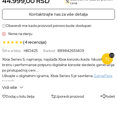
44.999,00
RSD
cena
Kontaktirajte nas za više detalja
Obavesti me kada proizvod ponovo bude dostupan
Nema na stanju
(4
recenzija
)
Šifra artikla:
HKO425
Barkod:
889842651409
(0)
Xbox Series S, najmanja, najslađa Xbox konzolu ikada. Iskusite
brzinu i performanse potpuno digitalne konzole sledeće generacije
po pristupačnoj ceni.
Uživajte u digitalnim igrama, Xbox Series S je savršena
GamePass
konzola.
Poseduje brzi SSD uređaj sa 512GB kapaciteta, ray-tracing
Vidi više
tehnologiju, igranje u 1440p rezoluciji i 120 frejmova u sekundi. Ove
Dodaj u listu želja
Uporedi proizvod
Podeli
performanse omogućuju momentalno učitavanje igara, lako
prebacivanje između 3 naslova, i naravno visok nivo detalja.