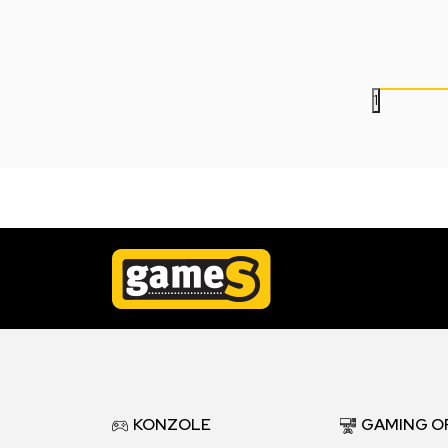
11.499,00
RSD
11.499,00
RSD
1
KONZOLE
GAMING O