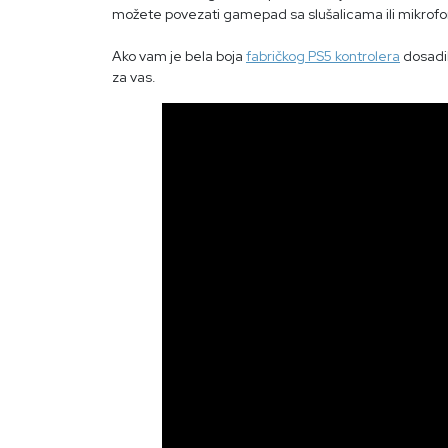
možete povezati gamepad sa slušalicama ili mikrofon
Ako vam je bela boja
fabričkog PS5 kontrolera
dosadil
za vas.