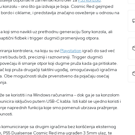
vlja dopunski ili zamenski kontroler za
PS5 konzolu
.
mu konzolu - ono što ga izdvaja je boja. Cosmic Red gejmped
u bordo i ciklame, i predstavlja značajno osveženje u odnosu na
 koji smo navikli uz prethodnu generaciju Sony konzola, ali
. haptični fidbek i trigger dugmići promenjivog otpora.
iranja kontrolera, na koju su svi
Playstation
igrači do sad već
reti budu brži, precizniji i raznovrsniji. Trigger dugmići
povećaju ili smanje otpor koji dugme pruža kada ga pritiskate.
ač koji pruža drugačiji taktilni ugođaj, omogućavajući igračima
a. Obe mogućnosti služe prvenstveno da pojačaju osećaj
anja.
e se koristiti i na Windows računarima - dok ga je sa konzolom
icira isključivo putem USB-C kabla. Isti kabl se ujedno koristi i
išćenje naprednih funkcija koje smo pomenuli ubrzava pražnjenje.
unosti.
va komuniciranje sa drugim igračima bez korišćenja eksternog
ćom, PS5 Dualsense Cosmic Red ima ugrađen 3.5mm ulaz, te