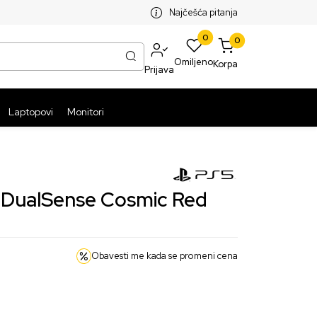
SPLATNA ISPORUKA PAKETA PREKO 5999 RSD
ST
Najčešća pitanja
0
0
Omiljeno
Korpa
Prijava
Laptopovi
Monitori
 DualSense Cosmic Red
Obavesti me kada se promeni cena