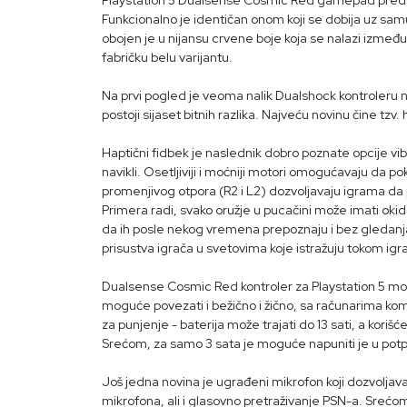
Playstation 5 Dualsense Cosmic Red gamepad predsta
Funkcionalno je identičan onom koji se dobija uz sa
obojen je u nijansu crvene boje koja se nalazi izmeđ
fabričku belu varijantu.
Na prvi pogled je veoma nalik Dualshock kontroleru na
postoji sijaset bitnih razlika. Najveću novinu čine tzv
Haptični fidbek je naslednik dobro poznate opcije vibr
navikli. Osetljiviji i moćniji motori omogućavaju da pok
promenjivog otpora (R2 i L2) dozvoljavaju igrama da 
Primera radi, svako oružje u pucačini može imati okid
da ih posle nekog vremena prepoznaju i bez gledanj
prisustva igrača u svetovima koje istražuju tokom igr
Dualsense Cosmic Red kontroler za Playstation 5 mož
moguće povezati i bežično i žično, sa računarima komun
za punjenje - baterija može trajati do 13 sati, a kor
Srećom, za samo 3 sata je moguće napuniti je u potp
Još jedna novina je ugrađeni mikrofon koji dozvolja
mikrofona, ali i glasovno pretraživanje PSN-a. Sre