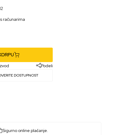
12
ws računarima
 KORPU
izvod
Podeli
OVERITE DOSTUPNOST
Sigurno online plaćanje.