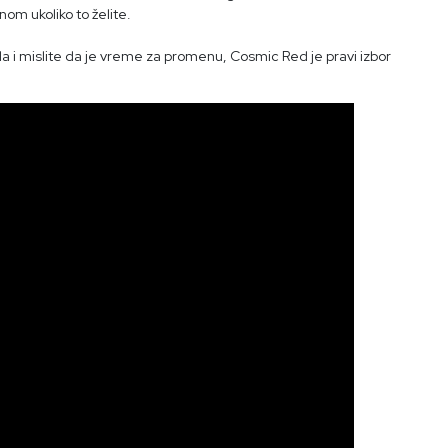
om ukoliko to želite.
a i mislite da je vreme za promenu, Cosmic Red je pravi izbor