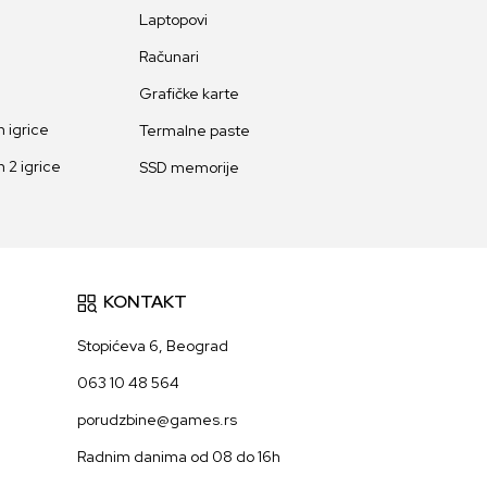
Laptopovi
Računari
Grafičke karte
 igrice
Termalne paste
 2 igrice
SSD memorije
KONTAKT
Stopićeva 6, Beograd
063 10 48 564
porudzbine@games.rs
Radnim danima od 08 do 16h