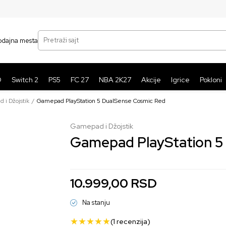
SIGURNO PLAĆANJE PLATNIM KARTICAMA
BE
Pretraži sajt
odajna mesta
O
Switch 2
PS5
FC 27
NBA 2K27
Akcije
Igrice
Pokloni
 i Džojstik
Gamepad PlayStation 5 DualSense Cosmic Red
Gamepad i Džojstik
Gamepad PlayStation 5
10.999,00
RSD
Na stanju
(1
recenzija
)