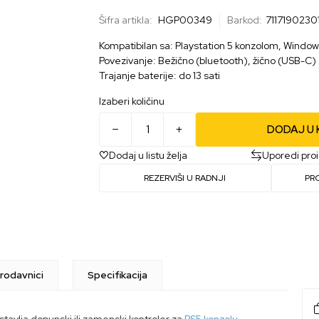
Šifra artikla:
HGP00349
Barkod:
7117190230
Kompatibilan sa: Playstation 5 konzolom, Windo
Povezivanje: Bežično (bluetooth), žično (USB-C)
Trajanje baterije: do 13 sati
Izaberi količinu
DODAJ U
Dodaj u listu želja
Uporedi pro
REZERVIŠI U RADNJI
PR
rodavnici
Specifikacija