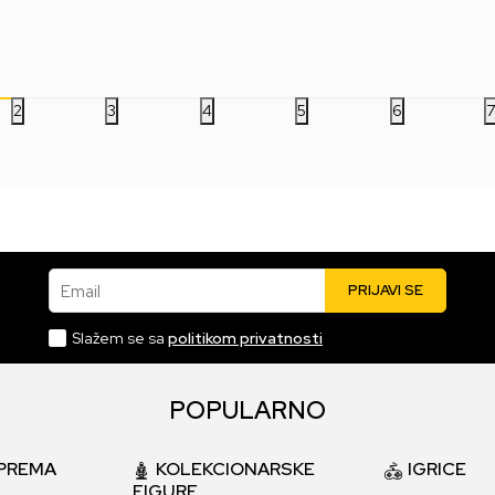
11.499,00
RSD
11.499,00
RSD
11
2
3
4
5
6
Email
PRIJAVI SE
Slažem se sa
politikom privatnosti
POPULARNO
PREMA
KOLEKCIONARSKE
IGRICE
FIGURE