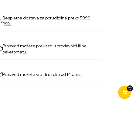
Besplatna dostava za porudžbine preko 5999
RSD.
Proizvod možete preuzeti u prodavnici ili na
paketomatu.
Proizvod možete vratiti u roku od 14 dana.
(0)