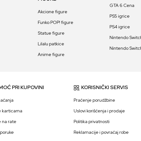
GTA 6 Cena
Akcione figure
PS5 igrice
Funko POP! figure
PS4 igrice
Statue figure
Nintendo Switch
Lilalu patkice
Nintendo Switch
Anime figure
MOĆ PRI KUPOVINI
KORISNIČKI SERVIS
laćanja
Praćenje porudžbine
e karticama
Uslovi korišćenja i prodaje
e na rate
Politika privatnosti
sporuke
Reklamacije i povraćaj robe