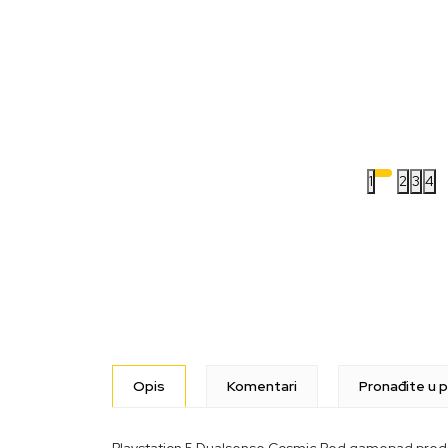
1
2
3
4
Opis
Komentari
Pronađite u p