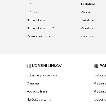
PS5
Tastature
PS5 pro
Miševi
Nintendo Switch
Slušalice
Nintendo Switch 2
Monitori
Valve steam deck
Zvučnici
KORISNI LINKOVI
PO
Lokacije prodavnica
Uslovi p
O nama
Plaćanj
Podaci o firmi
Plaćanj
Najčešća pitanja
Uslovi i