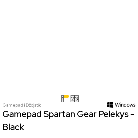
1
2
3
Gamepad i Džojstik
Gamepad Spartan Gear Pelekys -
Black