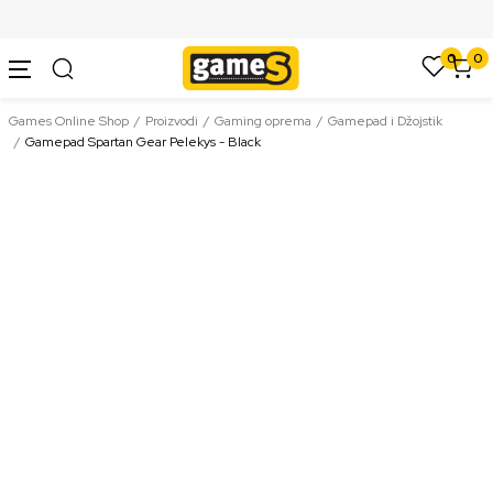
SIGURNO PLAĆANJE PLATNIM KARTICAMA
0
0
Games Online Shop
Proizvodi
Gaming oprema
Gamepad i Džojstik
Gamepad Spartan Gear Pelekys - Black