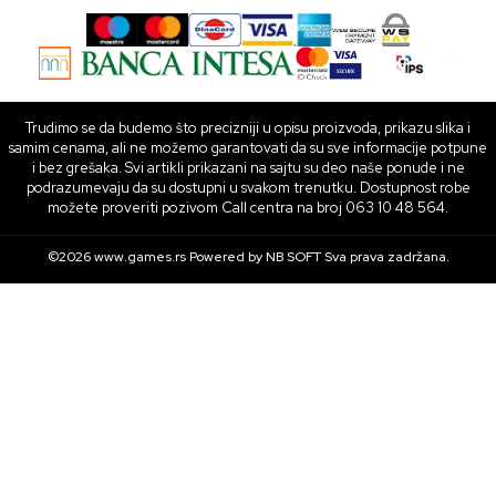
Trudimo se da budemo što precizniji u opisu proizvoda, prikazu slika i
samim cenama, ali ne možemo garantovati da su sve informacije potpune
i bez grešaka. Svi artikli prikazani na sajtu su deo naše ponude i ne
podrazumevaju da su dostupni u svakom trenutku. Dostupnost robe
možete proveriti pozivom Call centra na broj 063 10 48 564.
©2026
www.games.rs
Powered by
NB SOFT
Sva prava zadržana.