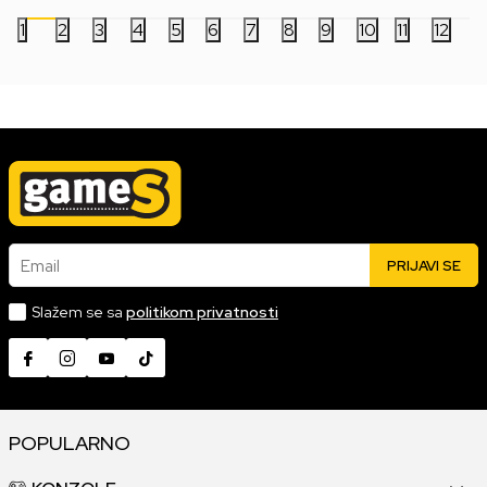
1
2
3
4
5
6
7
8
9
10
11
12
Email
PRIJAVI SE
Slažem se sa
politikom privatnosti
POPULARNO