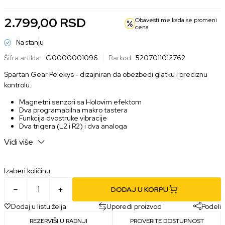
2.799,00
RSD
Obavesti me kada se promeni
cena
Na stanju
Šifra artikla:
G0000001096
Barkod:
5207011012762
Spartan Gear Pelekys - dizajniran da obezbedi glatku i preciznu
kontrolu.
Magnetni senzori sa Holovim efektom
Dva programabilna makro tastera
Funkcija dvostruke vibracije
Dva trigera (L2 i R2) i dva analoga
Turbo režim
Vidi više
LED pozadinsko osvetljenje
Žična veza (kabl od 3 m)
Podržava Xinput i FI API
Kompatibilnost: PC, PS3
Izaberi količinu
DODAJ U KORPU
Dodaj u listu želja
Uporedi proizvod
Podeli
REZERVIŠI U RADNJI
PROVERITE DOSTUPNOST