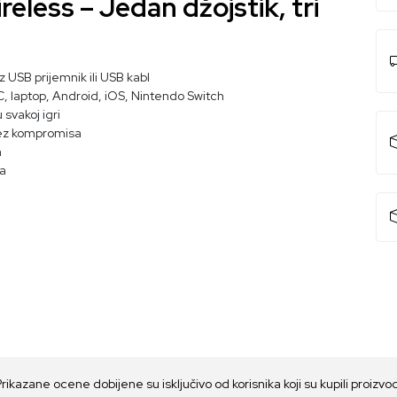
less – Jedan džojstik, tri
z USB prijemnik ili USB kabl
C, laptop, Android, iOS, Nintendo Switch
 svakoj igri
bez kompromisa
m
a
Prikazane ocene dobijene su isključivo od korisnika koji su kupili proizvo