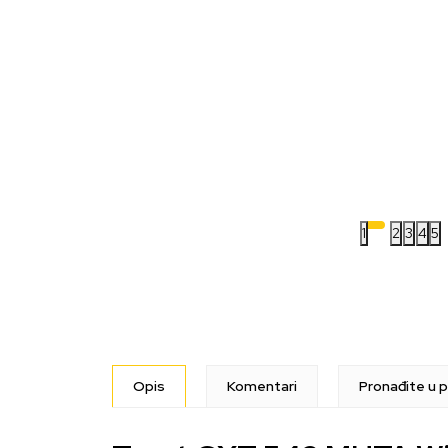
1
2
3
4
5
Opis
Komentari
Pronađite u p