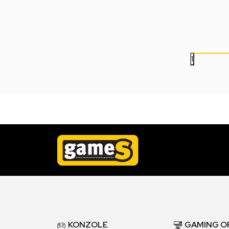
4.499,00
RSD
2.999,00
RSD
1
KONZOLE
GAMING O