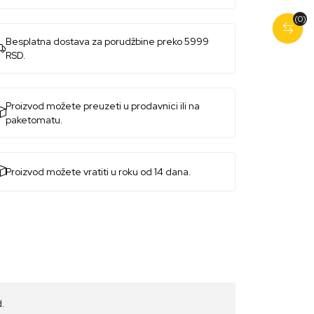
(0)
Besplatna dostava za porudžbine preko 5999
RSD.
Proizvod možete preuzeti u prodavnici ili na
paketomatu.
Proizvod možete vratiti u roku od 14 dana.
d.