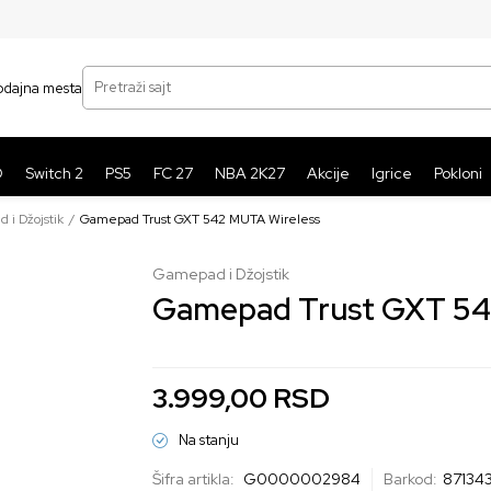
SIGURNO PLAĆANJE PLATNIM KARTICAMA
BE
Pretraži sajt
odajna mesta
O
Switch 2
PS5
FC 27
NBA 2K27
Akcije
Igrice
Pokloni
 i Džojstik
Gamepad Trust GXT 542 MUTA Wireless
Gamepad i Džojstik
Gamepad Trust GXT 54
3.999,00
RSD
Na stanju
Šifra artikla:
G0000002984
Barkod:
87134