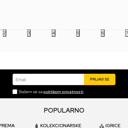
3.199,00
RSD
3.799,00
RSD
3.
2
3
4
5
6
Email
PRIJAVI SE
Slažem se sa
politikom privatnosti
POPULARNO
PREMA
KOLEKCIONARSKE
IGRICE