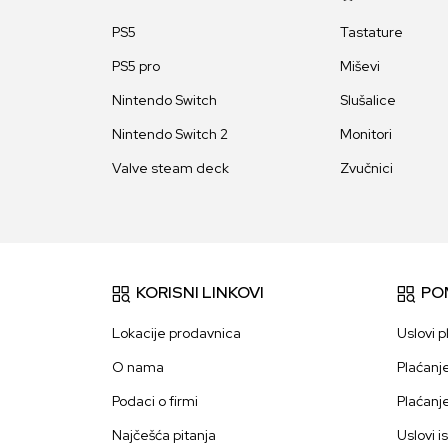
PS5
Tastature
PS5 pro
Miševi
Nintendo Switch
Slušalice
Nintendo Switch 2
Monitori
Valve steam deck
Zvučnici
KORISNI LINKOVI
PO
Lokacije prodavnica
Uslovi p
O nama
Plaćanj
Podaci o firmi
Plaćanj
Najčešća pitanja
Uslovi i