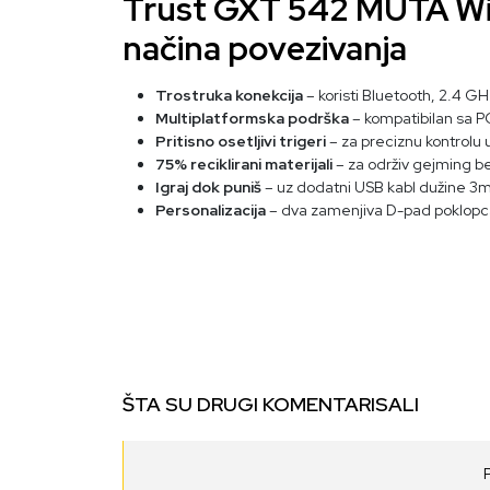
Trust GXT 542 MUTA Wire
načina povezivanja
Trostruka konekcija
– koristi Bluetooth, 2.4 GH
Multiplatformska podrška
– kompatibilan sa P
Pritisno osetljivi trigeri
– za preciznu kontrolu u
75% reciklirani materijali
– za održiv gejming 
Igraj dok puniš
– uz dodatni USB kabl dužine 3
Personalizacija
– dva zamenjiva D-pad poklopc
ŠTA SU DRUGI KOMENTARISALI