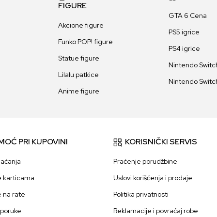
FIGURE
GTA 6 Cena
Akcione figure
PS5 igrice
Funko POP! figure
PS4 igrice
Statue figure
Nintendo Switch
Lilalu patkice
Nintendo Switch
Anime figure
MOĆ PRI KUPOVINI
KORISNIČKI SERVIS
laćanja
Praćenje porudžbine
e karticama
Uslovi korišćenja i prodaje
e na rate
Politika privatnosti
sporuke
Reklamacije i povraćaj robe