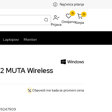
SPLATNA ISPORUKA PAKETA PREKO 5999 RSD
ST
Najčešća pitanja
0
0
Omiljeno
Korpa
Prijava
Laptopovi
Monitori
2 MUTA Wireless
Obavesti me kada se promeni cena
39247909