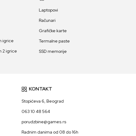
Laptopovi
Računari
Grafičke karte
 igrice
Termalne paste
 2 igrice
SSD memorije
KONTAKT
Stopićeva 6, Beograd
063 10 48 564
porudzbine@games.rs
Radnim danima od 08 do 16h