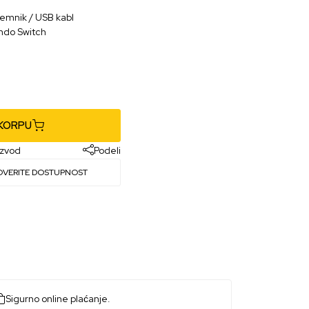
jemnik / USB kabl
endo Switch
ca
 KORPU
izvod
Podeli
OVERITE DOSTUPNOST
Sigurno online plaćanje.