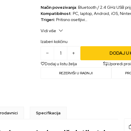
Način povezivanja
: Bluetooth / 2.4 GHz USB pri
Kompatibilnost
: PC, laptop, Android, iOS, Nint
Trigeri
: Pritisno osetljivi
Materijal
: 75% reciklirana plastika
Vidi više
Dodatna oprema
: 3m USB kabl, 2 D-pad poklop
Napajanje
: Punjiva baterija
Izaberi količinu
DODAJ U
Dodaj u listu želja
Uporedi pro
REZERVIŠI U RADNJI
PR
rodavnici
Specifikacija