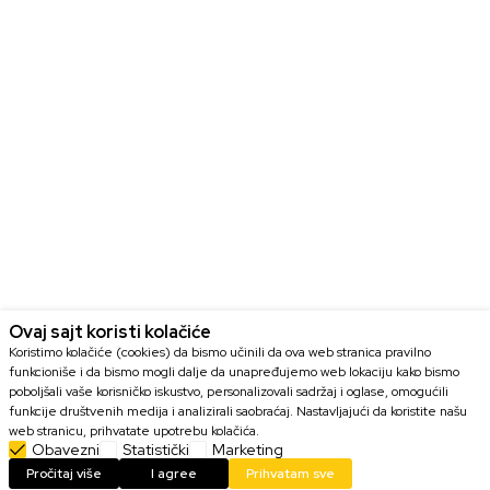
Ovaj sajt koristi kolačiće
Koristimo kolačiće (cookies) da bismo učinili da ova web stranica pravilno
funkcioniše i da bismo mogli dalje da unapređujemo web lokaciju kako bismo
poboljšali vaše korisničko iskustvo, personalizovali sadržaj i oglase, omogućili
funkcije društvenih medija i analizirali saobraćaj. Nastavljajući da koristite našu
web stranicu, prihvatate upotrebu kolačića.
Obavezni
Statistički
Marketing
DODAJ U KORPU
Pročitaj više
I agree
Prihvatam sve