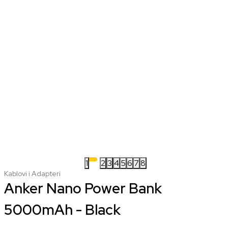
1
2
3
4
5
6
7
8
Kablovi i Adapteri
Anker Nano Power Bank
5000mAh - Black