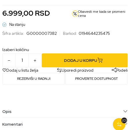
6.999,00
RSD
Obavesti me kada se promeni
cena
Na stanju
Šifra artikla:
G0000007382
Barkod:
0194644235475
Izaberi količinu
DODAJ U KORPU
Dodaj u listu želja
Uporedi proizvod
Podeli
REZERVIŠI U RADNJI
PROVERITE DOSTUPNOST
Opis
(0)
Komentari