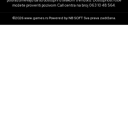
podrazumevaju da su dostupni u svakom trenutku. Dostupnost robe
možete proveriti pozivom Call centra na broj 063 10 48 564.
©2026
www.games.rs
Powered by
NB SOFT
Sva prava zadržana.