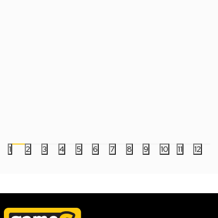
Xiaomi Power Bank 20000mAh 22.5W
Xiaomi Power Bank
Sa Kablom - Tamno Siva
sa kablom - Svetlo Si
2.999,00
RSD
2.999,00
RSD
1
2
3
4
5
6
7
8
9
10
11
12