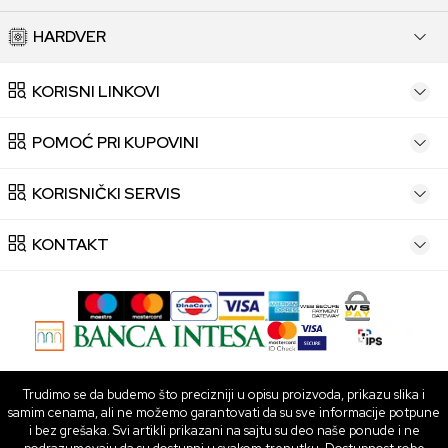
HARDVER
KORISNI LINKOVI
POMOĆ PRI KUPOVINI
KORISNIČKI SERVIS
KONTAKT
Trudimo se da budemo što precizniji u opisu proizvoda, prikazu slika i
samim cenama, ali ne možemo garantovati da su sve informacije potpune
i bez grešaka. Svi artikli prikazani na sajtu su deo naše ponude i ne