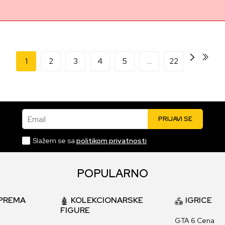
1
2
3
4
5
...
22
Email
PRIJAVI SE
Slažem se sa
politikom privatnosti
POPULARNO
PREMA
KOLEKCIONARSKE
IGRICE
FIGURE
GTA 6 Cena