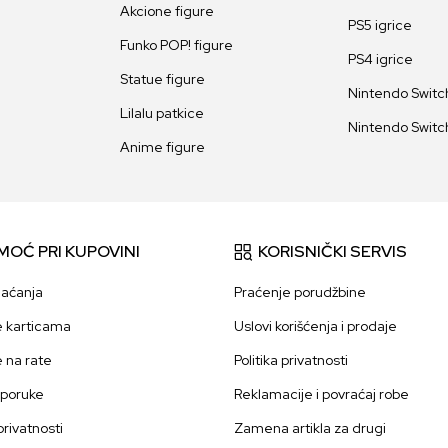
Akcione figure
PS5 igrice
Funko POP! figure
PS4 igrice
Statue figure
Nintendo Switch
Lilalu patkice
Nintendo Switch
Anime figure
MOĆ PRI KUPOVINI
KORISNIČKI SERVIS
laćanja
Praćenje porudžbine
e karticama
Uslovi korišćenja i prodaje
e na rate
Politika privatnosti
sporuke
Reklamacije i povraćaj robe
 privatnosti
Zamena artikla za drugi