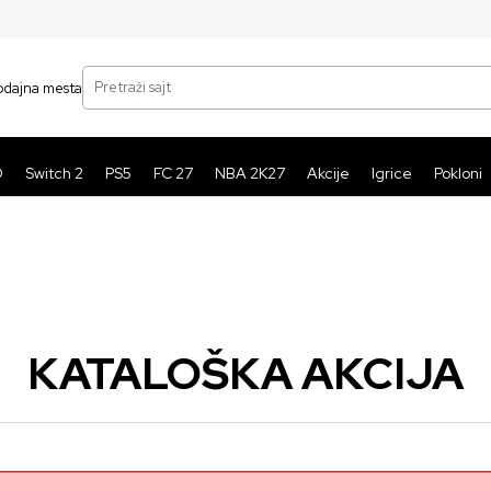
SIGURNO PLAĆANJE PLATNIM KARTICAMA
BE
Pretraži sajt
odajna mesta
O
Switch 2
PS5
FC 27
NBA 2K27
Akcije
Igrice
Pokloni
KATALOŠKA AKCIJA