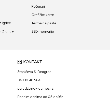
Računari
Grafičke karte
 igrice
Termalne paste
 2 igrice
SSD memorije
KONTAKT
Stopićeva 6, Beograd
063 10 48 564
porudzbine@games.rs
Radnim danima od 08 do 16h