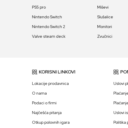
PS5 pro
Miševi
Nintendo Switch
Slušalice
Nintendo Switch 2
Monitori
Valve steam deck
Zvučnici
KORISNI LINKOVI
PO
Lokacije prodavnica
Uslovi p
O nama
Plaćanj
Podaci o firmi
Plaćanj
Najčešća pitanja
Uslovi i
Otkup polovnih igara
Politika