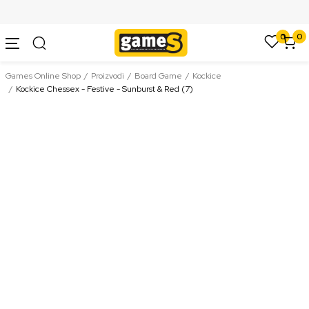
SIGURNO PLAĆANJE PLATNIM KARTICAMA
0
0
Games Online Shop
Proizvodi
Board Game
Kockice
Kockice Chessex - Festive - Sunburst & Red (7)