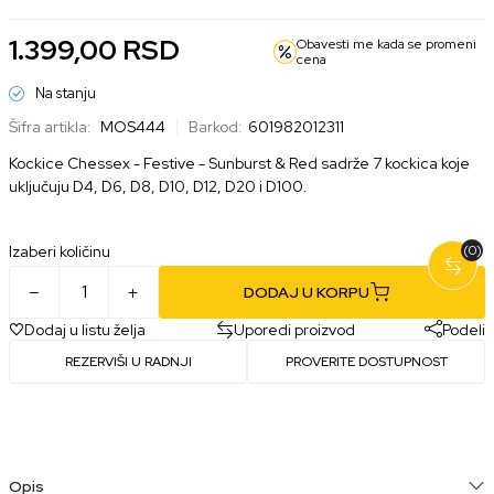
1.399,00
RSD
Obavesti me kada se promeni
cena
Na stanju
Šifra artikla:
MOS444
Barkod:
601982012311
Kockice Chessex - Festive - Sunburst & Red s
adrže 7 kockica koje
uključuju D4, D6, D8, D10, D12, D20 i D100.
Izaberi količinu
(0)
DODAJ U KORPU
Dodaj u listu želja
Uporedi proizvod
Podeli
REZERVIŠI U RADNJI
PROVERITE DOSTUPNOST
Opis