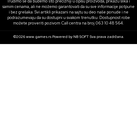
Trudimo se da budemo što precizniji u opisu proizvoda, prikazu slika i
samim cenama, ali ne možemo garantovati da su sve informacije potpune
i bez grešaka. Svi artikli prikazani na sajtu su deo naše ponude i ne
podrazumevaju da su dostupni u svakom trenutku. Dostupnost robe
možete proveriti pozivom Call centra na broj 063 10 48 564.
©2026
www.games.rs
Powered by
NB SOFT
Sva prava zadržana.