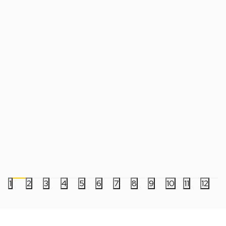
Kockica MtG Life Counter D20 Die -
Kockice Chessex - Ge
Marvel Super Heroes
Mini - Black-Starligh
199,00
RSD
799,00
RSD
1
2
3
4
5
6
7
8
9
10
11
12