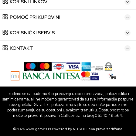
KORISNI LINKOVI
POMOĆ PRI KUPOVINI
KORISNIČKI SERVIS
KONTAKT
Trudimo se da budemo što precizniji u opisu proizvoda, prikazu slika i
samim cenama, ali ne možemo garantovati da su sve informacije potpune
i bez grešaka. Svi artikli prikazani na sajtu su deo naše ponude i ne
podrazumevaju da su dostupni u svakom trenutku. Dostupnost robe
možete proveriti pozivom Call centra na broj 063 10 48 564.
©2026
www.games.rs
Powered by
NB SOFT
Sva prava zadržana.