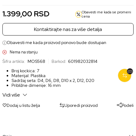
1.399,00
RSD
Obavesti me kada se promeni
cena
Kontaktirajte nas za više detalja
Obavesti me kada proizvod ponovo bude dostupan
Nema na stanju
Šifra artikla:
MOS568
Barkod:
601982032814
Broj kockica: 7
(0)
Materijal: Plastika
Sadržaj seta: D4, D6, D8, D10 x 2, D12, D20
Približne dimenije: 16 mm
Kockice sijaju u mraku
Vidi više
Uzrast: 3+
Dodaj u listu želja
Uporedi proizvod
Podeli