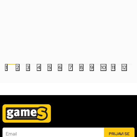
Kockica MtG Life Counter D20 Die -
Kockice Chessex - Ge
Marvel Super Heroes
Mini - Black-Starligh
199,00
RSD
799,00
RSD
1
2
3
4
5
6
7
8
9
10
11
12
Email
PRIJAVI SE