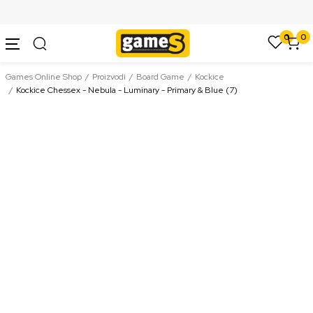
SIGURNO PLAĆANJE PLATNIM KARTICAMA
0
0
Games Online Shop
Proizvodi
Board Game
Kockice
Kockice Chessex - Nebula - Luminary - Primary & Blue (7)