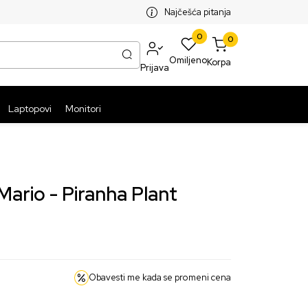
SPLATNA ISPORUKA PAKETA PREKO 5999 RSD
ST
Najčešća pitanja
0
0
Omiljeno
Korpa
Prijava
Laptopovi
Monitori
ario - Piranha Plant
Obavesti me kada se promeni cena