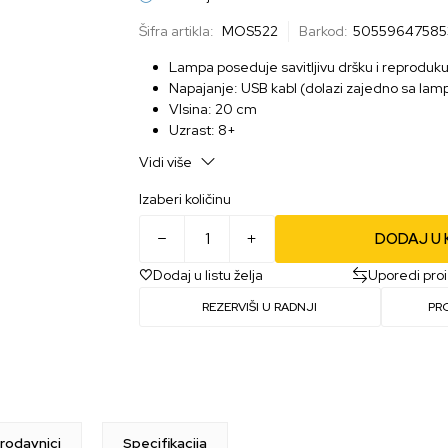
Šifra artikla:
MOS522
Barkod:
50559647585
Lampa poseduje savitljivu dršku i reproduku
Napajanje: USB kabl (dolazi zajedno sa lam
VIsina: 20 cm
Uzrast: 8+
Zvanično licenciran Super Mario proizvod
Vidi više
Izaberi količinu
DODAJ U
Dodaj u listu želja
Uporedi pro
REZERVIŠI U RADNJI
PR
rodavnici
Specifikacija