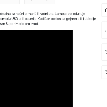
dealna za noćni ormarić ili radni sto. Lampa reprodukuje
omoću USB-a ili baterija. Odličan poklon za gejmere ili ljubitelje
ran Super Mario proizvod.