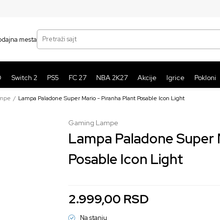
SIGURNO PLAĆANJE PLATNIM KARTICAMA
BE
Pretraži sajt
odajna mesta
O
Switch 2
PS5
FC 27
NBA 2K27
Akcije
Igrice
Pokloni
ampe
Lampa Paladone Super Mario - Piranha Plant Posable Icon Light
Gaming Lampe
Lampa Paladone Super M
Posable Icon Light
2.999,00
RSD
Na stanju