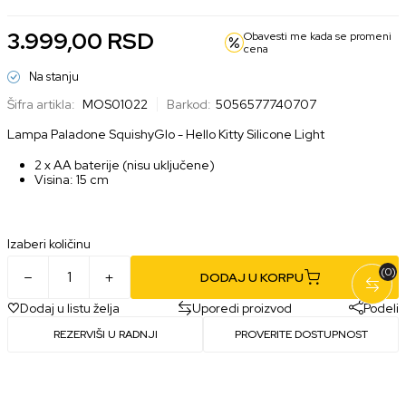
3.999,00
RSD
Obavesti me kada se promeni
cena
Na stanju
Šifra artikla:
MOS01022
Barkod:
5056577740707
Lampa Paladone SquishyGlo - Hello Kitty Silicone Light
2 x AA baterije (nisu uključene)
Visina: 15 cm
Izaberi količinu
(0)
DODAJ U KORPU
Dodaj u listu želja
Uporedi proizvod
Podeli
REZERVIŠI U RADNJI
PROVERITE DOSTUPNOST