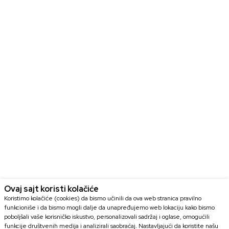
Ovaj sajt koristi kolačiće
Koristimo kolačiće (cookies) da bismo učinili da ova web stranica pravilno
funkcioniše i da bismo mogli dalje da unapređujemo web lokaciju kako bismo
poboljšali vaše korisničko iskustvo, personalizovali sadržaj i oglase, omogućili
funkcije društvenih medija i analizirali saobraćaj. Nastavljajući da koristite našu