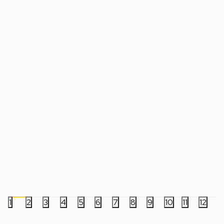
Lampa Stranger Things - Demogorgon
Lampa Paladone Mine
Light
Light
5.999,00
RSD
1.999,00
RSD
1
2
3
4
5
6
7
8
9
10
11
12