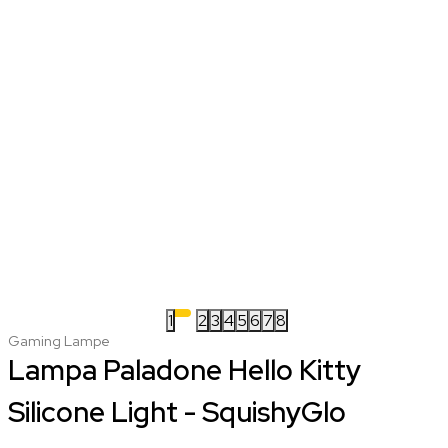
1
2
3
4
5
6
7
8
Gaming Lampe
Lampa Paladone Hello Kitty
Silicone Light - SquishyGlo