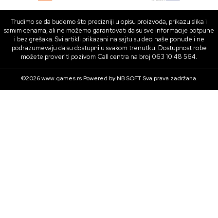
Trudimo se da budemo što precizniji u opisu proizvoda, prikazu slika i
samim cenama, ali ne možemo garantovati da su sve informacije potpune
i bez grešaka. Svi artikli prikazani na sajtu su deo naše ponude i ne
podrazumevaju da su dostupni u svakom trenutku. Dostupnost robe
možete proveriti pozivom Call centra na broj 063 10 48 564.
©2026
www.games.rs
Powered by
NB SOFT
Sva prava zadržana.