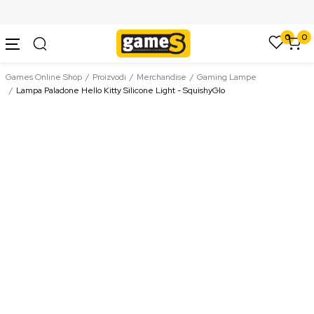
SIGURNO PLAĆANJE PLATNIM KARTICAMA
Prijavite se da biste videli svoj popust
0
0
Prijava
Games Online Shop
Proizvodi
Merchandise
Gaming Lampe
Lampa Paladone Hello Kitty Silicone Light - SquishyGlo