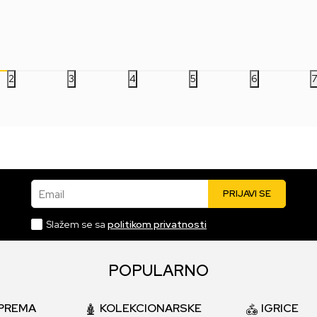
1.499,00
RSD
3.499,00
RSD
5.
2
3
4
5
6
Email
PRIJAVI SE
Slažem se sa
politikom privatnosti
POPULARNO
PREMA
KOLEKCIONARSKE
IGRICE