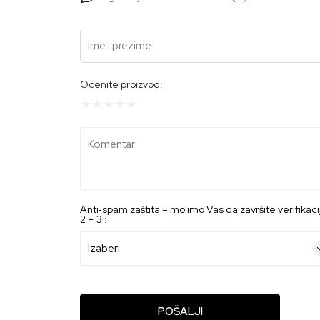
Ime i prezime
Ocenite proizvod:
Komentar
Anti‑spam zaštita – molimo Vas da završite verifikaci
2 + 3 :
POŠALJI