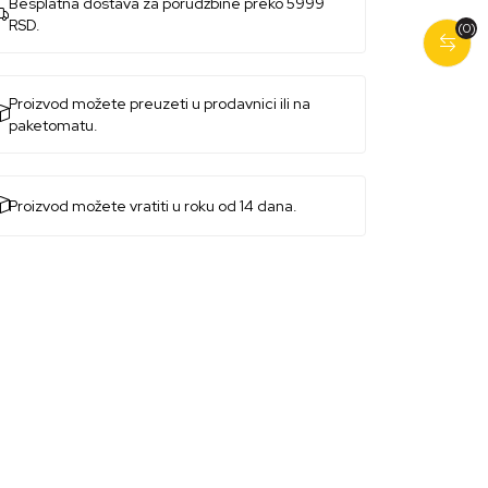
Besplatna dostava za porudžbine preko 5999
RSD.
(0)
Proizvod možete preuzeti u prodavnici ili na
paketomatu.
Proizvod možete vratiti u roku od 14 dana.