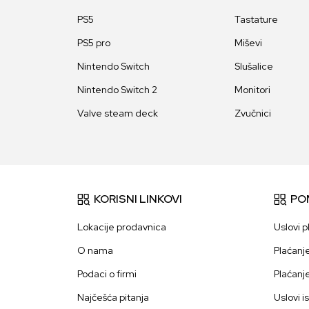
PS5
Tastature
PS5 pro
Miševi
Nintendo Switch
Slušalice
Nintendo Switch 2
Monitori
Valve steam deck
Zvučnici
KORISNI LINKOVI
PO
Lokacije prodavnica
Uslovi p
O nama
Plaćanj
Podaci o firmi
Plaćanj
Najčešća pitanja
Uslovi i