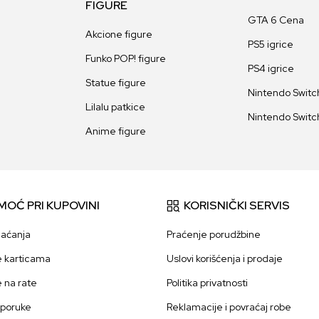
FIGURE
GTA 6 Cena
Akcione figure
PS5 igrice
Funko POP! figure
PS4 igrice
Statue figure
Nintendo Switch
Lilalu patkice
Nintendo Switch
Anime figure
MOĆ PRI KUPOVINI
KORISNIČKI SERVIS
laćanja
Praćenje porudžbine
e karticama
Uslovi korišćenja i prodaje
e na rate
Politika privatnosti
sporuke
Reklamacije i povraćaj robe