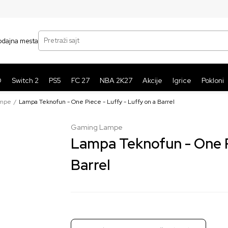
SIGURNO PLAĆANJE PLATNIM KARTICAMA
BE
Pretraži sajt
odajna mesta
O
Switch 2
PS5
FC 27
NBA 2K27
Akcije
Igrice
Pokloni
ampe
Lampa Teknofun - One Piece - Luffy - Luffy on a Barrel
Gaming Lampe
Lampa Teknofun - One Pi
Barrel