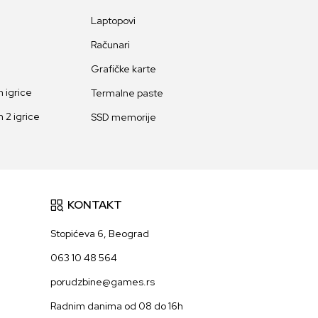
Laptopovi
Računari
Grafičke karte
 igrice
Termalne paste
 2 igrice
SSD memorije
KONTAKT
Stopićeva 6, Beograd
063 10 48 564
porudzbine@games.rs
Radnim danima od 08 do 16h