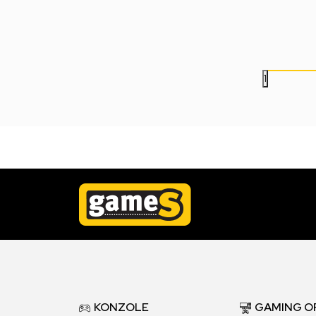
5.999,00
RSD
1.999,00
RSD
1
KONZOLE
GAMING O