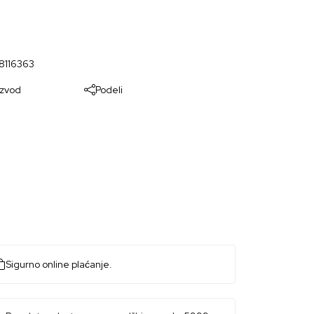
8116363
izvod
Podeli
Sigurno online plaćanje.