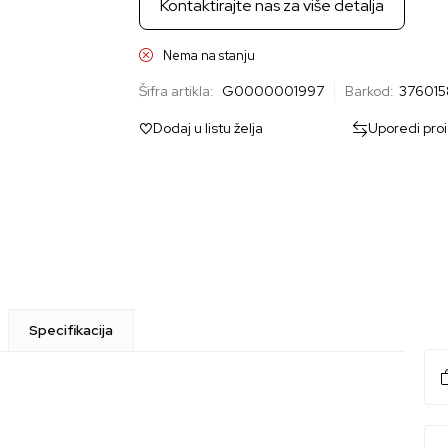
Kontaktirajte nas za više detalja
Nema na stanju
Šifra artikla:
G0000001997
Barkod:
376015
Dodaj u listu želja
Uporedi pro
Specifikacija