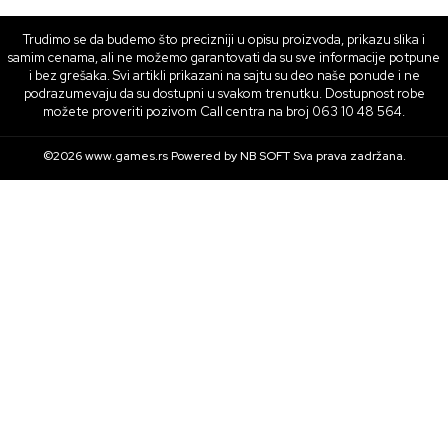
Trudimo se da budemo što precizniji u opisu proizvoda, prikazu slika i
samim cenama, ali ne možemo garantovati da su sve informacije potpune
i bez grešaka. Svi artikli prikazani na sajtu su deo naše ponude i ne
podrazumevaju da su dostupni u svakom trenutku. Dostupnost robe
možete proveriti pozivom Call centra na broj 063 10 48 564.
©2026
www.games.rs
Powered by
NB SOFT
Sva prava zadržana.