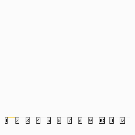
Lampa Stranger Things - Demogorgon
Lampa Paladone Mine
Light
Light
5.999,00
RSD
1.999,00
RSD
1
2
3
4
5
6
7
8
9
10
11
12