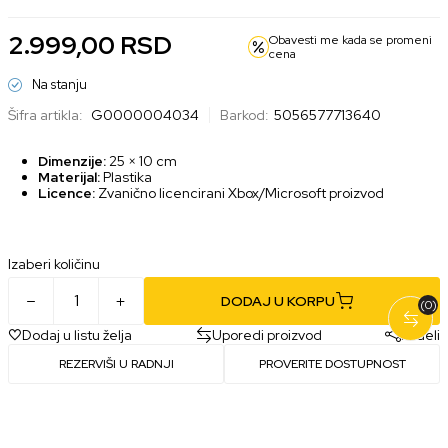
2.999,00
RSD
Obavesti me kada se promeni
cena
Na stanju
Šifra artikla:
G0000004034
Barkod:
5056577713640
Dimenzije:
25 × 10 cm
Materijal:
Plastika
Licence:
Zvanično licencirani Xbox/Microsoft proizvod
Izaberi količinu
DODAJ U KORPU
(0)
Dodaj u listu želja
Uporedi proizvod
Podeli
REZERVIŠI U RADNJI
PROVERITE DOSTUPNOST