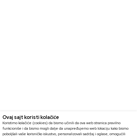
Ovaj sajt koristi kolačiće
Koristimo kolačiće (cookies) da bismo učinili da ova web stranica pravilno
funkcioniše i da bismo mogli dalje da unapređujemo web lokaciju kako bismo
poboljšali vaše korisničko iskustvo, personalizovali sadržaj i oglase, omogućili