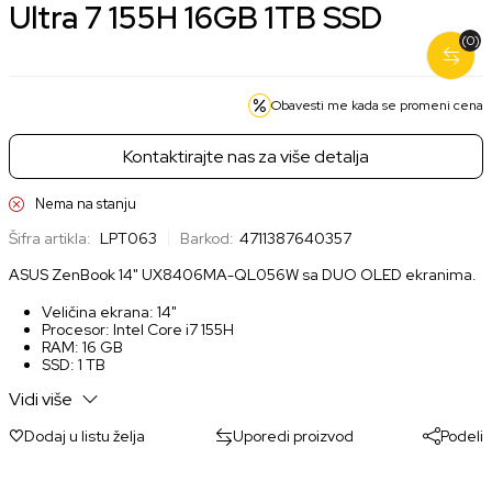
Ultra 7 155H 16GB 1TB SSD
(0)
Obavesti me kada se promeni cena
Kontaktirajte nas za više detalja
Nema na stanju
Šifra artikla:
LPT063
Barkod:
4711387640357
ASUS ZenBook 14" UX8406MA-QL056W sa DUO OLED ekranima.
Veličina ekrana: 14"
Procesor: Intel Core i7 155H
RAM: 16 GB
SSD: 1 TB
Grafika: Intel Arc
Vidi više
Ostalo: OLED Panel, Touch Screen, Thunderbolt 4, Windows
Hello, TPM, MIL-STD 810H standard, mogućnost korišćenja
olovke, 0.2ms odziv, 1.07 biliona boja, 60Hz, 70% less harmful
Dodaj u listu želja
Uporedi proizvod
Podeli
blue light, Pantone Validated