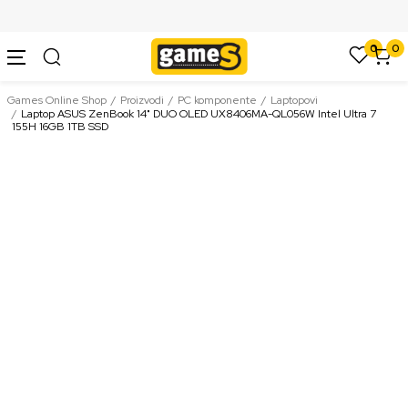
SIGURNO PLAĆANJE PLATNIM KARTICAMA
0
0
Games Online Shop
Proizvodi
PC komponente
Laptopovi
Laptop ASUS ZenBook 14" DUO OLED UX8406MA-QL056W Intel Ultra 7
155H 16GB 1TB SSD