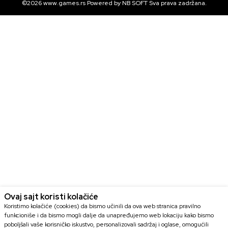
©2026
www.games.rs
Powered by
NB SOFT
Sva prava zadržana.
Ovaj sajt koristi kolačiće
Koristimo kolačiće (cookies) da bismo učinili da ova web stranica pravilno
funkcioniše i da bismo mogli dalje da unapređujemo web lokaciju kako bismo
poboljšali vaše korisničko iskustvo, personalizovali sadržaj i oglase, omogućili