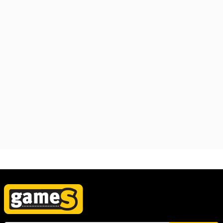
Laptop HP Victus 15-fa2068nm
DOS/15.6"FHD AG IPS 144Hz/Core 7-
240H/16GB/1TB/5050
8GB/backlit/teget
164.999,00
RSD