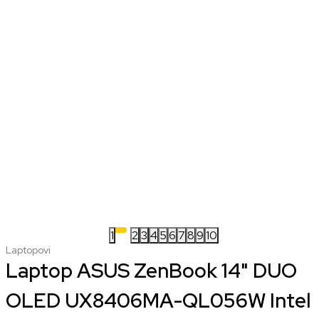
1
2
3
4
5
6
7
8
9
10
Laptopovi
Laptop ASUS ZenBook 14" DUO
OLED UX8406MA-QL056W Intel