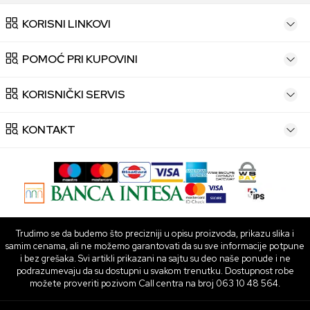
KORISNI LINKOVI
POMOĆ PRI KUPOVINI
KORISNIČKI SERVIS
KONTAKT
Trudimo se da budemo što precizniji u opisu proizvoda, prikazu slika i
samim cenama, ali ne možemo garantovati da su sve informacije potpune
i bez grešaka. Svi artikli prikazani na sajtu su deo naše ponude i ne
podrazumevaju da su dostupni u svakom trenutku. Dostupnost robe
možete proveriti pozivom Call centra na broj 063 10 48 564.