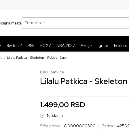
SIGURNO PLAĆANJE PLATNIM KARTICAMA
BE
Pretraži sajt
odajna mesta
O
Switch 2
PS5
FC 27
NBA 2K27
Akcije
Igrice
Pokloni
ce
Lilalu Patkica - Skeleton - Rubber Duck
Lilalu patkice
Lilalu Patkica - Skeleto
1.499,00
RSD
Na stanju
Šifra artikla:
G0000000500
Barkod:
4250