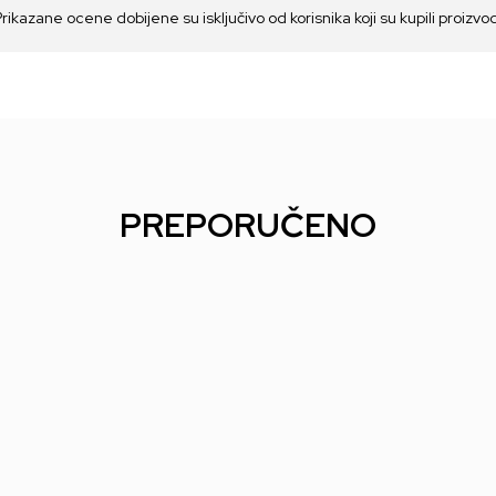
Prikazane ocene dobijene su isključivo od korisnika koji su kupili proizvo
PREPORUČENO
ie -
Lilalu Patkica - Ladybug
Lilalu Patkica - Vulco -
Lil
- Rubber Duck
Rubber Duck
Rub