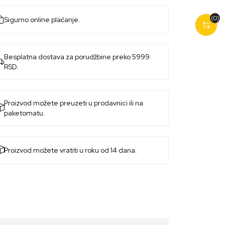
(0)
Sigurno online plaćanje.
Besplatna dostava za porudžbine preko 5999
RSD.
Proizvod možete preuzeti u prodavnici ili na
paketomatu.
Proizvod možete vratiti u roku od 14 dana.