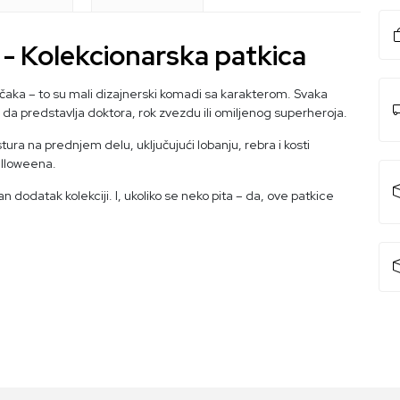
- Kolekcionarska patkica
ačaka – to su mali dizajnerski komadi sa karakterom. Svaka
lo da predstavlja doktora, rok zvezdu ili omiljenog superheroja.
ura na prednjem delu, uključujući lobanju, rebra i kosti
Halloweena.
čan dodatak kolekciji. I, ukoliko se neko pita – da, ove patkice