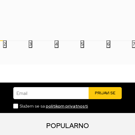
1.499,00
RSD
1.499,00
RSD
1.
2
3
4
5
6
Email
PRIJAVI SE
Slažem se sa
politikom privatnosti
POPULARNO