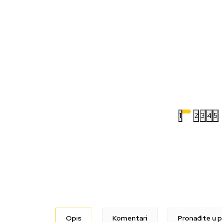
1
2
3
4
5
Opis
Komentari
Pronađite u p