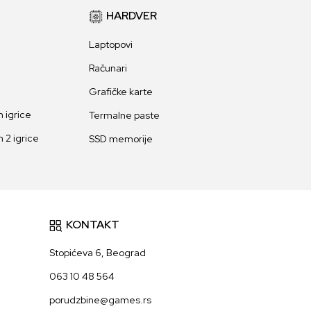
HARDVER
Laptopovi
Računari
Grafičke karte
 igrice
Termalne paste
 2 igrice
SSD memorije
KONTAKT
Stopićeva 6, Beograd
063 10 48 564
porudzbine@games.rs