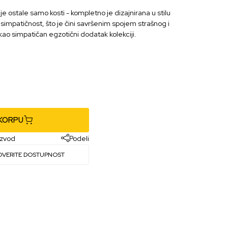
 ostale samo kosti - kompletno je dizajnirana u stilu
i simpatičnost, što je čini savršenim spojem strašnog i
 i kao simpatičan egzotični dodatak kolekciji.
 KORPU
izvod
Podeli
OVERITE DOSTUPNOST