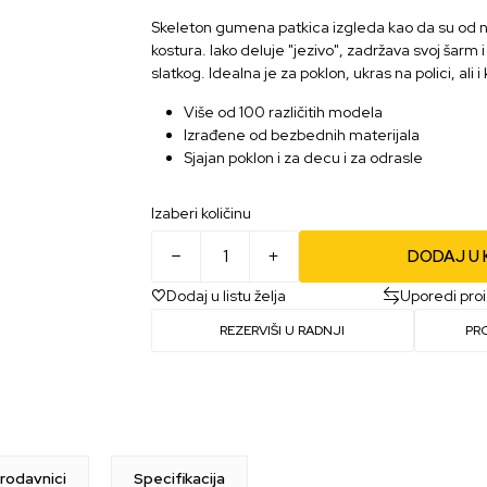
Skeleton gumena patkica izgleda kao da su od nje
kostura. Iako deluje "jezivo", zadržava svoj šarm 
slatkog. Idealna je za poklon, ukras na polici, ali
Više od 100 različitih modela
Izrađene od bezbednih materijala
Sjajan poklon i za decu i za odrasle
Izaberi količinu
DODAJ U
Dodaj u listu želja
Uporedi pro
REZERVIŠI U RADNJI
PR
rodavnici
Specifikacija