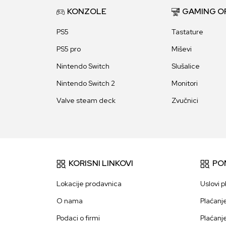
KONZOLE
GAMING O
PS5
Tastature
PS5 pro
Miševi
Nintendo Switch
Slušalice
Nintendo Switch 2
Monitori
Valve steam deck
Zvučnici
KORISNI LINKOVI
PO
Lokacije prodavnica
Uslovi p
O nama
Plaćanj
Podaci o firmi
Plaćanj