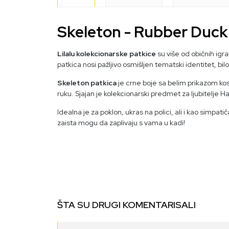
Skeleton - Rubber Duck 
Lilalu kolekcionarske patkice
su više od običnih igr
patkica nosi pažljivo osmišljen tematski identitet, bi
Skeleton patkica
je crne boje sa belim prikazom kost
ruku. Sjajan je kolekcionarski predmet za ljubitelje 
Idealna je za poklon, ukras na polici, ali i kao simpati
zaista mogu da zaplivaju s vama u kadi!
ŠTA SU DRUGI KOMENTARISALI