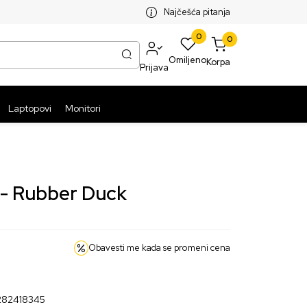
SPLATNA ISPORUKA PAKETA PREKO 5999 RSD
ST
Najčešća pitanja
0
0
Omiljeno
Korpa
Prijava
Laptopovi
Monitori
n - Rubber Duck
Obavesti me kada se promeni cena
282418345