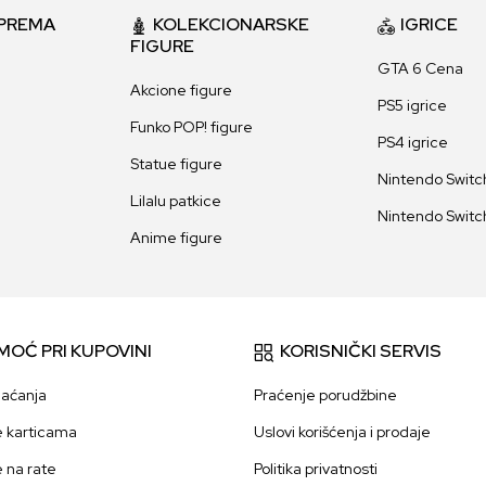
PREMA
KOLEKCIONARSKE
IGRICE
FIGURE
GTA 6 Cena
Akcione figure
PS5 igrice
Funko POP! figure
PS4 igrice
Statue figure
Nintendo Switch
Lilalu patkice
Nintendo Switch
Anime figure
MOĆ PRI KUPOVINI
KORISNIČKI SERVIS
laćanja
Praćenje porudžbine
e karticama
Uslovi korišćenja i prodaje
e na rate
Politika privatnosti