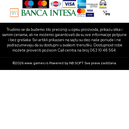
Trudimo se da budemo što precizniji u opisu proizvoda, prikazu slika i
samim cenama, ali ne možemo garantovati da su sve informacije potpune
i bez grešaka. Svi artikli prikazani na sajtu su deo naše ponude i ne
podrazumevaju da su dostupni u svakom trenutku. Dostupnost robe
možete proveriti pozivom Call centra na broj 063 10 48 564.
©2026
www.games.rs
Powered by
NB SOFT
Sva prava zadržana.