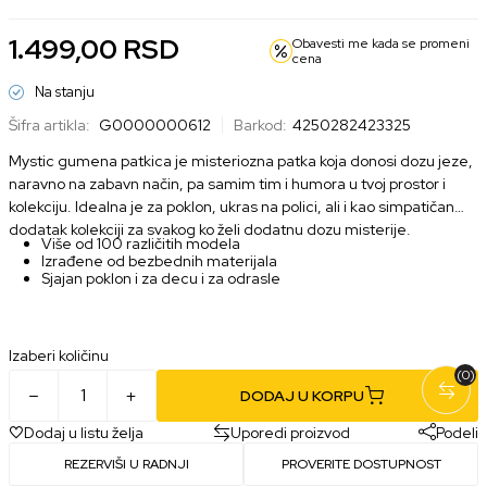
1.499,00
RSD
Obavesti me kada se promeni
cena
Na stanju
Šifra artikla:
G0000000612
Barkod:
4250282423325
Mystic gumena patkica je misteriozna patka koja donosi dozu jeze,
naravno na zabavn način, pa samim tim i humora u tvoj prostor i
kolekciju. Idealna je za poklon, ukras na polici, ali i kao simpatičan
dodatak kolekciji za svakog ko želi dodatnu dozu misterije.
Više od 100 različitih modela
Izrađene od bezbednih materijala
Sjajan poklon i za decu i za odrasle
Izaberi količinu
(0)
DODAJ U KORPU
Dodaj u listu želja
Uporedi proizvod
Podeli
REZERVIŠI U RADNJI
PROVERITE DOSTUPNOST