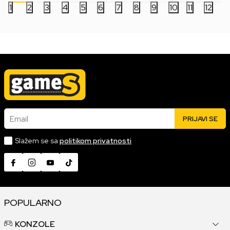
1
2
3
4
5
6
7
8
9
10
11
12
Email
PRIJAVI SE
Slažem se sa
politikom privatnosti
POPULARNO
KONZOLE