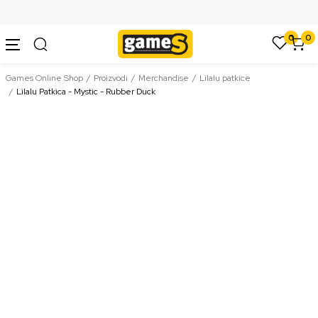
SIGURNO PLAĆANJE PLATNIM KARTICAMA
0
0
Games Online Shop
Proizvodi
Merchandise
Lilalu patkice
Lilalu Patkica - Mystic - Rubber Duck