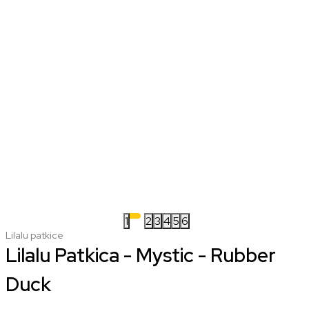
1
2
3
4
5
6
Lilalu patkice
Lilalu Patkica - Mystic - Rubber
Duck