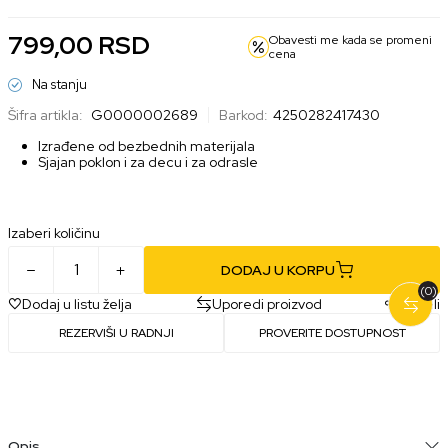
799,00
RSD
Obavesti me kada se promeni
cena
Na stanju
Šifra artikla:
G0000002689
Barkod:
4250282417430
Izrađene od bezbednih materijala
Sjajan poklon i za decu i za odrasle
Izaberi količinu
DODAJ U KORPU
(0)
Dodaj u listu želja
Uporedi proizvod
Podeli
REZERVIŠI U RADNJI
PROVERITE DOSTUPNOST
Opis