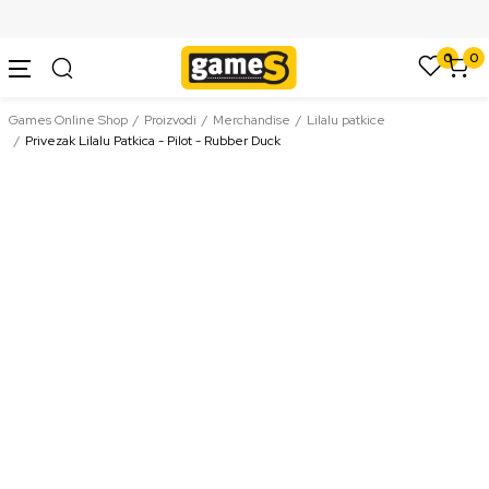
SIGURNO PLAĆANJE PLATNIM KARTICAMA
0
0
Games Online Shop
Proizvodi
Merchandise
Lilalu patkice
Privezak Lilalu Patkica - Pilot - Rubber Duck