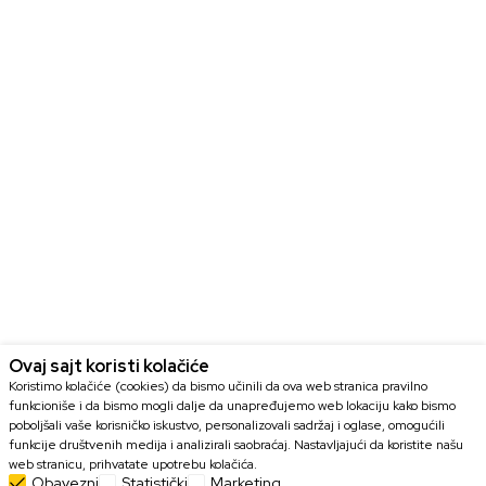
Ovaj sajt koristi kolačiće
Koristimo kolačiće (cookies) da bismo učinili da ova web stranica pravilno
funkcioniše i da bismo mogli dalje da unapređujemo web lokaciju kako bismo
poboljšali vaše korisničko iskustvo, personalizovali sadržaj i oglase, omogućili
funkcije društvenih medija i analizirali saobraćaj. Nastavljajući da koristite našu
web stranicu, prihvatate upotrebu kolačića.
Obavezni
Statistički
Marketing