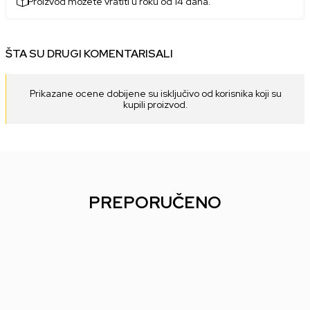
Proizvod možete vratiti u roku od 14 dana.
ŠTA SU DRUGI KOMENTARISALI
Prikazane ocene dobijene su isključivo od korisnika koji su
kupili proizvod.
PREPORUČENO