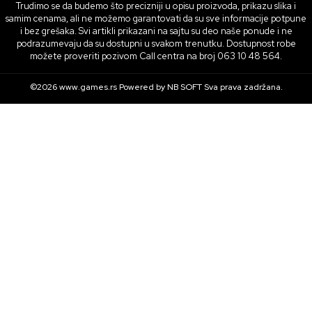
Trudimo se da budemo što precizniji u opisu proizvoda, prikazu slika i
samim cenama, ali ne možemo garantovati da su sve informacije potpune
i bez grešaka. Svi artikli prikazani na sajtu su deo naše ponude i ne
podrazumevaju da su dostupni u svakom trenutku. Dostupnost robe
možete proveriti pozivom Call centra na broj 063 10 48 564.
©2026
www.games.rs
Powered by
NB SOFT
Sva prava zadržana.