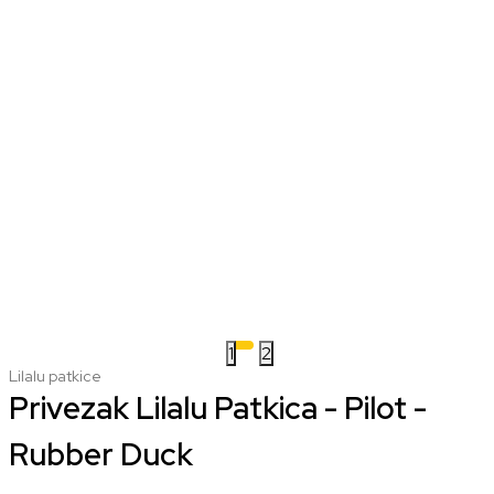
1
2
Lilalu patkice
Privezak Lilalu Patkica - Pilot -
Rubber Duck