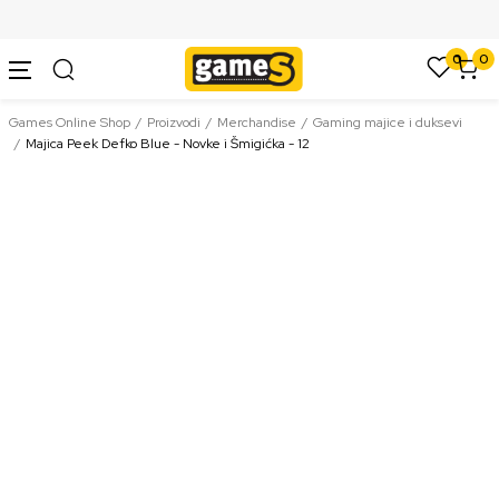
SIGURNO PLAĆANJE PLATNIM KARTICAMA
0
0
Games Online Shop
Proizvodi
Merchandise
Gaming majice i duksevi
Majica Peek Defko Blue - Novke i Šmigićka - 12