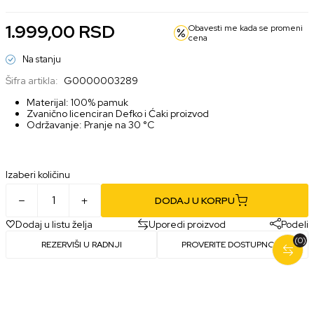
1.999,00
RSD
Obavesti me kada se promeni
cena
Na stanju
Šifra artikla:
G0000003289
Materijal: 100% pamuk
Zvanično licenciran Defko i Ćaki proizvod
Održavanje: Pranje na 30 °C
Izaberi količinu
DODAJ U KORPU
Dodaj u listu želja
Uporedi proizvod
Podeli
(0)
REZERVIŠI U RADNJI
PROVERITE DOSTUPNOST