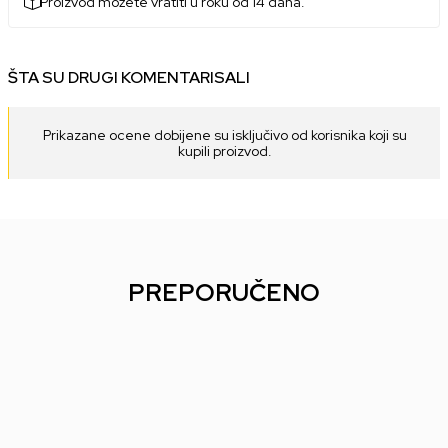
Proizvod možete vratiti u roku od 14 dana.
ŠTA SU DRUGI KOMENTARISALI
Prikazane ocene dobijene su isključivo od korisnika koji su
kupili proizvod.
PREPORUČENO