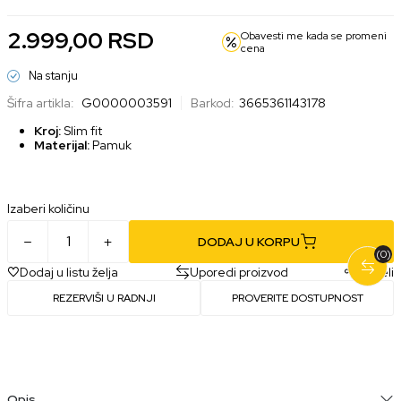
2.999,00
RSD
Obavesti me kada se promeni
cena
Na stanju
Šifra artikla:
G0000003591
Barkod:
3665361143178
Kroj:
Slim fit
Materijal:
Pamuk
Izaberi količinu
DODAJ U KORPU
(0)
Dodaj u listu želja
Uporedi proizvod
Podeli
REZERVIŠI U RADNJI
PROVERITE DOSTUPNOST
Opis