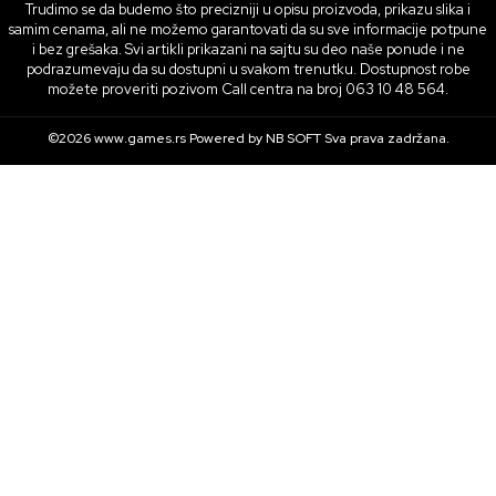
Trudimo se da budemo što precizniji u opisu proizvoda, prikazu slika i
samim cenama, ali ne možemo garantovati da su sve informacije potpune
i bez grešaka. Svi artikli prikazani na sajtu su deo naše ponude i ne
podrazumevaju da su dostupni u svakom trenutku. Dostupnost robe
možete proveriti pozivom Call centra na broj 063 10 48 564.
©2026
www.games.rs
Powered by
NB SOFT
Sva prava zadržana.