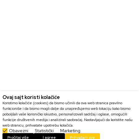
Ovaj sajt koristi kolačiće
Koristimo kolačiće (cookies) da bismo učinili da ova web stranica pravilno
funkcioniše i da bismo mogli dalje da unapređujemo web lokaciju kako bismo
poboljšali vaše korisničko iskustvo, personalizovali sadržaj i oglase, omogućili
funkcije društvenih medija i analizirali saobraćaj. Nastavljajući da koristite našu
web stranicu, prihvatate upotrebu kolačića.
Obavezni
Statistički
Marketing
DODAJ U KORPU
Pročitaj više
I agree
Prihvatam sve