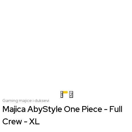
1
2
Gaming majice i duksevi
Majica AbyStyle One Piece - Full
Crew - XL