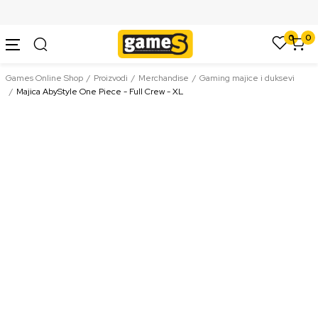
SIGURNO PLAĆANJE PLATNIM KARTICAMA
0
0
Games Online Shop
Proizvodi
Merchandise
Gaming majice i duksevi
Majica AbyStyle One Piece - Full Crew - XL