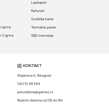
Laptopovi
Računari
Grafičke karte
 igrice
Termalne paste
 2 igrice
SSD memorije
KONTAKT
Stopićeva 6, Beograd
063 10 48 564
porudzbine@games.rs
Radnim danima od 08 do 16h