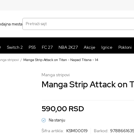
SIGURNO PLAĆANJE PLATNIM KARTICAMA
BE
Pretraži sajt
odajna mesta
O
Switch 2
PS5
FC 27
NBA 2K27
Akcije
Igrice
Pokloni
nga stripovi
Manga Strip Attack on Titan - Napad Titana - 14
Manga stripovi
590,00
RSD
Na stanju
Šifra artikla:
KSM00019
Barkod:
978866163