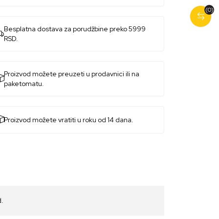
(0)
Besplatna dostava za porudžbine preko 5999
RSD.
Proizvod možete preuzeti u prodavnici ili na
paketomatu.
Proizvod možete vratiti u roku od 14 dana.
d.