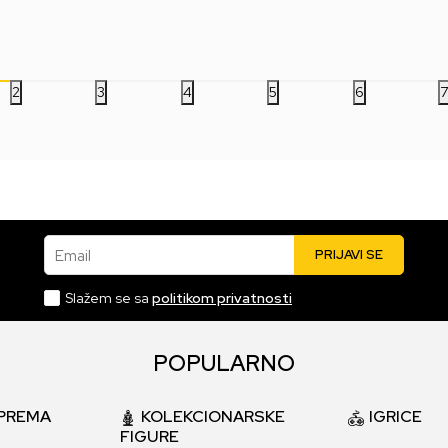
1.999,00
RSD
1.999,00
RSD
49
2
3
4
5
6
Email
PRIJAVI SE
Slažem se sa
politikom privatnosti
POPULARNO
PREMA
KOLEKCIONARSKE
IGRICE
FIGURE