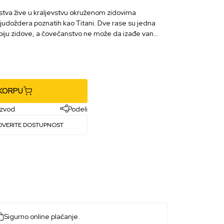
nstva žive u kraljevstvu okruženom zidovima
 ljudoždera poznatih kao Titani. Dve rase su jedna
biju zidove, a čovečanstvo ne može da izađe van
 KORPU
izvod
Podeli
OVERITE DOSTUPNOST
Sigurno online plaćanje.