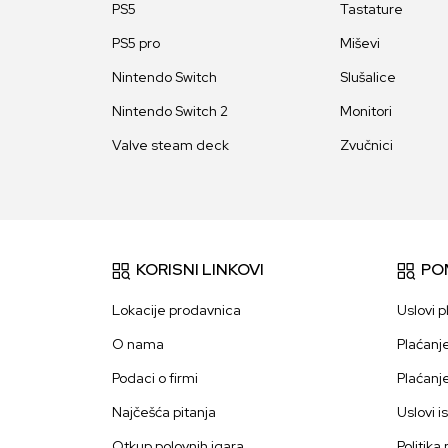
PS5
Tastature
PS5 pro
Miševi
Nintendo Switch
Slušalice
Nintendo Switch 2
Monitori
Valve steam deck
Zvučnici
KORISNI LINKOVI
PO
Lokacije prodavnica
Uslovi p
O nama
Plaćanj
Podaci o firmi
Plaćanj
Najčešća pitanja
Uslovi i
Otkup polovnih igara
Politika