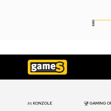
690,00
RSD
499,00
RSD
1
KONZOLE
GAMING O