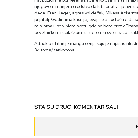
Pat pozicija je pomerena kada je kolosalni Titan napra
njegovom manjem srodstvu da luta unutra i pravi haos.
dece: Eren Jeger, agresivni dečak; Mikasa Ackerman, 
prijatelj. Godinama kasnije, ovaj trojac odlučuje da
misijama u spoljniom svetu gde se bore protiv Titana 
osvetničkom i ubilačkom namerom u svom srcu , zaklin
Attack on Titan je manga serija koju je napisao i ilus
34 toma/ tankobona.
ŠTA SU DRUGI KOMENTARISALI