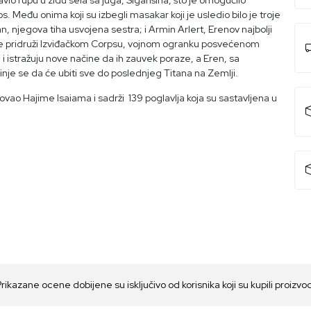
vio rupu u zidu sela sa juga, Šiganšina, što je omogućilo
 Među onima koji su izbegli masakar koji je usledio bilo je troje
njegova tiha usvojena sestra; i Armin Arlert, Erenov najbolji
 se pridruži Izviđačkom Corpsu, vojnom ogranku posvećenom
i istražuju nove načine da ih zauvek poraze, a Eren, sa
je se da će ubiti sve do poslednjeg Titana na Zemlji.
trovao Hajime Isaiama i sadrži 139 poglavlja koja su sastavljena u
Prikazane ocene dobijene su isključivo od korisnika koji su kupili proizvo