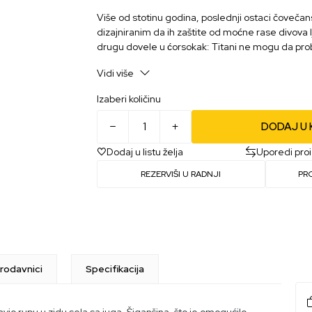
Više od stotinu godina, poslednji ostaci čoveča
dizajniranim da ih zaštite od moćne rase divova
drugu dovele u ćorsokak: Titani ne mogu da pro
zidina bez rizika od velikih gubitaka.
Vidi više
Izaberi količinu
DODAJ U
Dodaj u listu želja
Uporedi pro
REZERVIŠI U RADNJI
PR
rodavnici
Specifikacija