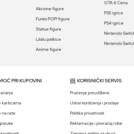
GTA 6 Cena
Akcione figure
PS5 igrice
Funko POP! figure
PS4 igrice
Statue figure
Nintendo Switch
Lilalu patkice
Nintendo Switch
Anime figure
MOĆ PRI KUPOVINI
KORISNIČKI SERVIS
laćanja
Praćenje porudžbine
e karticama
Uslovi korišćenja i prodaje
e na rate
Politika privatnosti
sporuke
Reklamacije i povraćaj robe
 privatnosti
Zamena artikla za drugi