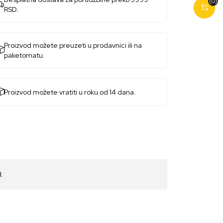
(0)
RSD.
Proizvod možete preuzeti u prodavnici ili na
paketomatu.
Proizvod možete vratiti u roku od 14 dana.
d.