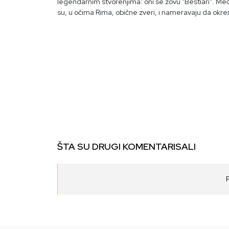
legendarnim stvorenjima: oni se zovu "Bestiari". Među
su, u očima Rima, obične zveri, i nameravaju da okrenu
ŠTA SU DRUGI KOMENTARISALI