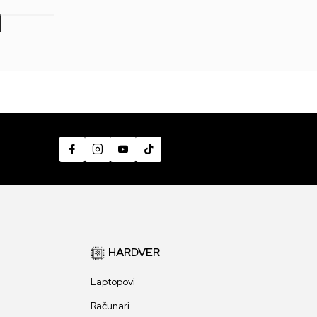
7
HARDVER
Laptopovi
Računari