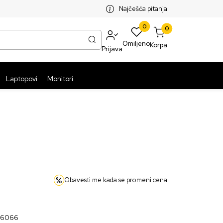
SPLATNA ISPORUKA PAKETA PREKO 5999 RSD
ST
Najčešća pitanja
0
0
Omiljeno
Korpa
Prijava
Laptopovi
Monitori
1
Obavesti me kada se promeni cena
36066