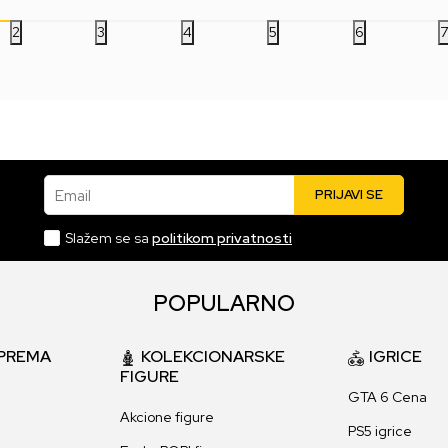
2
3
4
5
6
Email
PRIJAVI SE
Slažem se sa
politikom privatnosti
POPULARNO
PREMA
KOLEKCIONARSKE
IGRICE
FIGURE
GTA 6 Cena
Akcione figure
PS5 igrice