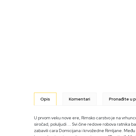
Opis
Komentari
Pronađite u p
U prvom veku nove ere, Rimsko carstvo je na vrhuncu i
siročad, poluljudi ... Svi čine redove robova ratnika
zabavili cara Domicijana i krvožedne Rimljane. Među o