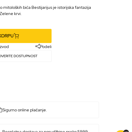
itoloških bića Bestijarijus je istorijska fantazija
Zelene krvi.
 KORPU
izvod
Podeli
OVERITE DOSTUPNOST
Sigurno online plaćanje.
Besplatna dostava za porudžbine preko 5999