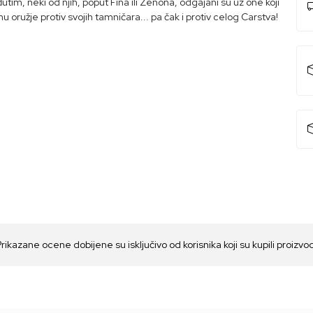
tim, neki od njih, poput Fina ili Zenona, odgajani su uz one koji
 oružje protiv svojih tamničara... pa čak i protiv celog Carstva!
Prikazane ocene dobijene su isključivo od korisnika koji su kupili proizvo