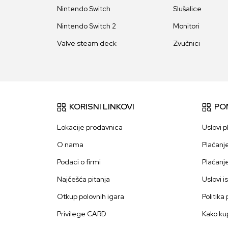
Nintendo Switch
Slušalice
Nintendo Switch 2
Monitori
Valve steam deck
Zvučnici
KORISNI LINKOVI
PO
Lokacije prodavnica
Uslovi p
O nama
Plaćanj
Podaci o firmi
Plaćanj
Najčešća pitanja
Uslovi i
Otkup polovnih igara
Politika
Privilege CARD
Kako kup