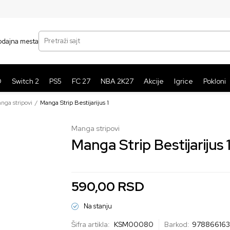
SIGURNO PLAĆANJE PLATNIM KARTICAMA
BE
Pretraži sajt
odajna mesta
O
Switch 2
PS5
FC 27
NBA 2K27
Akcije
Igrice
Pokloni
nga stripovi
Manga Strip Bestijarijus 1
Manga stripovi
Manga Strip Bestijarijus 
590,00
RSD
Na stanju
Šifra artikla:
KSM00080
Barkod:
97886616