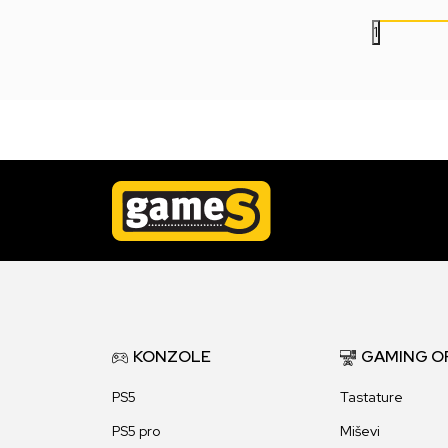
1
KONZOLE
GAMING O
PS5
Tastature
PS5 pro
Miševi