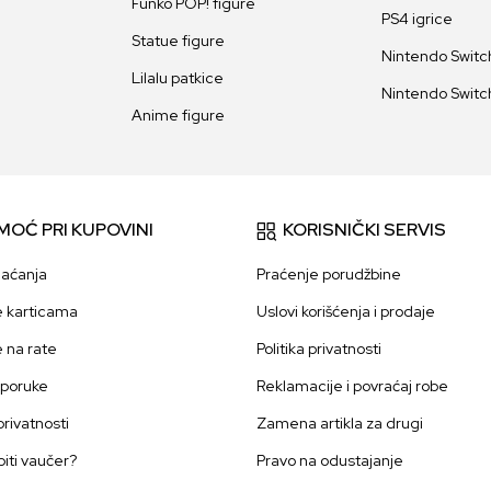
Funko POP! figure
PS4 igrice
Statue figure
Nintendo Switch
Lilalu patkice
Nintendo Switch
Anime figure
MOĆ PRI KUPOVINI
KORISNIČKI SERVIS
laćanja
Praćenje porudžbine
e karticama
Uslovi korišćenja i prodaje
e na rate
Politika privatnosti
sporuke
Reklamacije i povraćaj robe
 privatnosti
Zamena artikla za drugi
iti vaučer?
Pravo na odustajanje