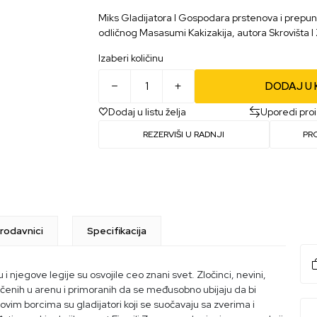
Miks Gladijatora I Gospodara prstenova i prepuno m
odličnog Masasumi Kakizakija, autora Skrovišta I 
Izaberi količinu
DODAJ U
Dodaj u listu želja
Uporedi pro
REZERVIŠI U RADNJI
PR
rodavnici
Specifikacija
 njegove legije su osvojile ceo znani svet. Zločinci, nevini,
 bačenih u arenu i primoranih da se međusobno ubijaju da bi
vim borcima su gladijatori koji se suočavaju sa zverima i