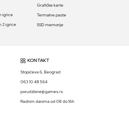
Grafičke karte
 igrice
Termalne paste
 2 igrice
SSD memorije
KONTAKT
Stopićeva 6, Beograd
063 10 48 564
porudzbine@games.rs
Radnim danima od 08 do 16h