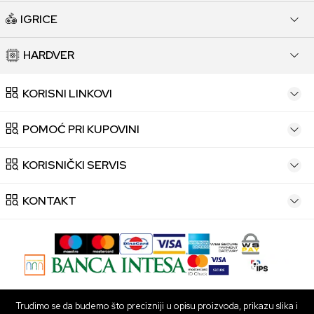
IGRICE
HARDVER
KORISNI LINKOVI
POMOĆ PRI KUPOVINI
KORISNIČKI SERVIS
KONTAKT
Trudimo se da budemo što precizniji u opisu proizvoda, prikazu slika i