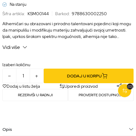
Na stanju
Šifra artikla:
KSM00144
Barkod:
9788630002250
Alhemičari su obrazovani i prirodno talentovani pojedinci koji mogu
da manipulišu i modifikuju materiju zahvaljujući svojoj umetnosti.
Ipak, uprkos širokom spektru mogućnosti, alhemija nije tako
svemoćna kao što bi većina verovala. Ljudska transmutacija je
Vidi više
strogo zabranjena, a ko god to pokuša rizikuje teške posledice.
Izaberi količinu
DODAJ U KORPU
Dodaj u listu želja
Uporedi proizvod
Podeli
(0)
REZERVIŠI U RADNJI
PROVERITE DOSTUPNOST
Opis