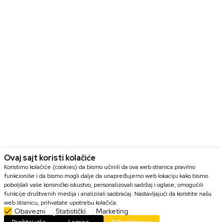
Ovaj sajt koristi kolačiće
Koristimo kolačiće (cookies) da bismo učinili da ova web stranica pravilno
funkcioniše i da bismo mogli dalje da unapređujemo web lokaciju kako bismo
poboljšali vaše korisničko iskustvo, personalizovali sadržaj i oglase, omogućili
funkcije društvenih medija i analizirali saobraćaj. Nastavljajući da koristite našu
web stranicu, prihvatate upotrebu kolačića.
Obavezni
Statistički
Marketing
DODAJ U KORPU