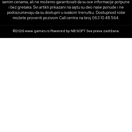
samim cenama, ali ne možemo garantovati da su sve informacije potpune
i bez grešaka. Svi artikli prikazani na sajtu su deo naše ponude i ne
podrazumevaju da su dostupni u svakom trenutku. Dostupnost robe
možete proveriti pozivom Call centra na broj 063 10 48 564.
©2026
www.games.rs
Powered by
NB SOFT
Sva prava zadržana.