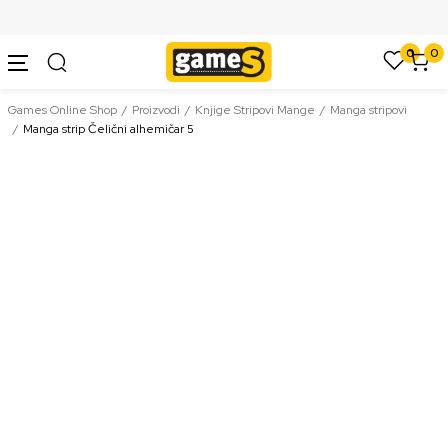
SIGURNO PLAĆANJE PLATNIM KARTICAMA
0
0
Games Online Shop
Proizvodi
Knjige Stripovi Mange
Manga stripovi
Manga strip Čelični alhemičar 5