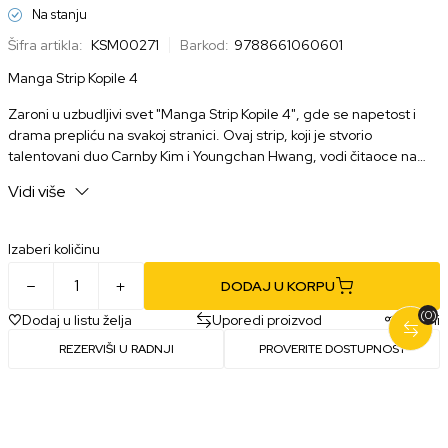
Na stanju
Šifra artikla:
KSM00271
Barkod:
9788661060601
Manga Strip Kopile 4
Zaroni u uzbudljivi svet "Manga Strip Kopile 4", gde se napetost i
drama prepliću na svakoj stranici. Ovaj strip, koji je stvorio
talentovani duo Carnby Kim i Youngchan Hwang, vodi čitaoce na
mračno putovanje kroz život mladića sa komplikovanom prošlošću.
Vidi više
Sa 440 stranica koje oživljavaju u koloru, ovo izdanje obećava da će
te držati prikovanog za svoje stranice od početka do kraja.
Izaberi količinu
DODAJ U KORPU
(0)
Dodaj u listu želja
Uporedi proizvod
Podeli
REZERVIŠI U RADNJI
PROVERITE DOSTUPNOST