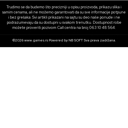
Trudimo se da budemo što precizniji u opisu proizvoda, prikazu slika i
samim cenama, ali ne možemo garantovati da su sve informacije potpune
i bez grešaka. Svi artikli prikazani na sajtu su deo naše ponude i ne
podrazumevaju da su dostupni u svakom trenutku. Dostupnost robe
možete proveriti pozivom Call centra na broj 063 10 48 564.
©2026
www.games.rs
Powered by
NB SOFT
Sva prava zadržana.