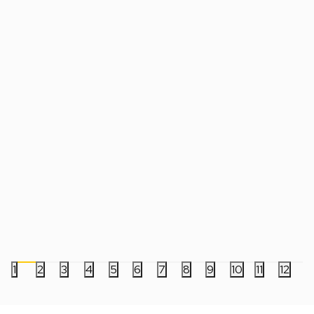
Manga Strip Berserk 15
Manga Strip Soul Eate
690,00
RSD
499,00
RSD
1
2
3
4
5
6
7
8
9
10
11
12