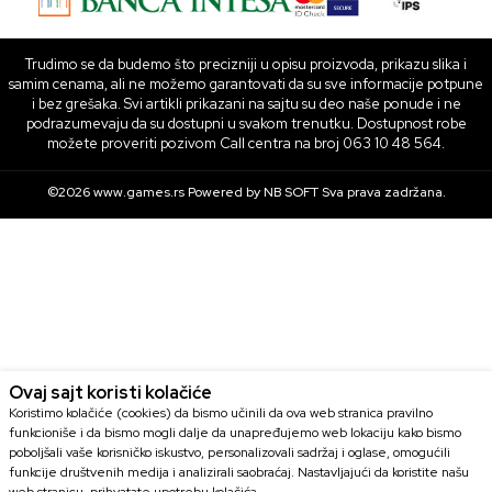
Trudimo se da budemo što precizniji u opisu proizvoda, prikazu slika i
samim cenama, ali ne možemo garantovati da su sve informacije potpune
i bez grešaka. Svi artikli prikazani na sajtu su deo naše ponude i ne
podrazumevaju da su dostupni u svakom trenutku. Dostupnost robe
možete proveriti pozivom Call centra na broj 063 10 48 564.
©2026
www.games.rs
Powered by
NB SOFT
Sva prava zadržana.
Ovaj sajt koristi kolačiće
Koristimo kolačiće (cookies) da bismo učinili da ova web stranica pravilno
funkcioniše i da bismo mogli dalje da unapređujemo web lokaciju kako bismo
poboljšali vaše korisničko iskustvo, personalizovali sadržaj i oglase, omogućili
funkcije društvenih medija i analizirali saobraćaj. Nastavljajući da koristite našu