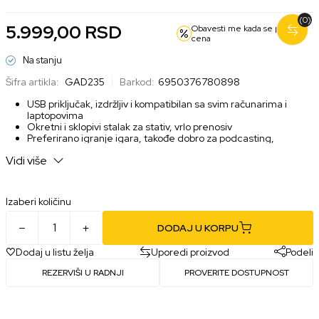
(0)
5.999,00
RSD
Obavesti me kada se promeni
cena
Na stanju
Šifra artikla:
GAD235
Barkod:
6950376780898
USB priključak, izdržljiv i kompatibilan sa svim računarima i
laptopovima
Okretni i sklopivi stalak za stativ, vrlo prenosiv
Preferirano igranje igara, takođe dobro za podcasting,
snimanje glasa, vokale i snimanje instrumenata.
Vidi više
Plug and play
Izaberi količinu
DODAJ U KORPU
Dodaj u listu želja
Uporedi proizvod
Podeli
REZERVIŠI U RADNJI
PROVERITE DOSTUPNOST