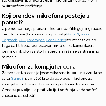
što olakšava izbor ako ti treba mikrofon za PC, PS5, PS4 ili
multiplatform korišćenje.
Koji brendovi mikrofona postoje u
ponudi?
U ponudi se mogu pronaći mikrofoni različitih gejming i audio
brendova, među kojima su najpoznatiji
HyperX
,
Razer
,
Logitech
,
JBL
,
Redragon
,
SteelSeries
itd. Izbor zavisi od
toga da li ti treba jednostavan mikrofon za komunikaciju,
gejming mikrofon za sto ili naprednije rešenje za streaming i
snimanje.
Mikrofoni za kompjuter cena
Za svaki artikal cena je jasno prikazana
ispod proizvoda
na
sajtu
GameS
, pa možeš lako da uporediš mikrofone za
kompjuter po brendu, konektoru, platformi i funkcijama.
Cene su
povoljne
, a prati i
akcije i sniženja
, kada možeš
značajno da uštediš.