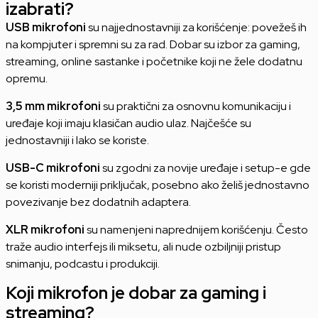
izabrati?
USB mikrofoni
su najjednostavniji za korišćenje: povežeš ih
na kompjuter i spremni su za rad. Dobar su izbor za gaming,
streaming, online sastanke i početnike koji ne žele dodatnu
opremu.
3,5 mm mikrofoni
su praktični za osnovnu komunikaciju i
uređaje koji imaju klasičan audio ulaz. Najčešće su
jednostavniji i lako se koriste.
USB-C mikrofoni
su zgodni za novije uređaje i setup-e gde
se koristi moderniji priključak, posebno ako želiš jednostavno
povezivanje bez dodatnih adaptera.
XLR mikrofoni
su namenjeni naprednijem korišćenju. Često
traže audio interfejs ili miksetu, ali nude ozbiljniji pristup
snimanju, podcastu i produkciji.
Koji mikrofon je dobar za gaming i
streaming?