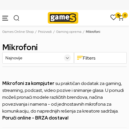
SIGURNO PLAĆANJE PLATNIM KARTICAMA
0
0
Games Online Shop
Proizvodi
Gaming oprema
Mikrofoni
Mikrofoni
Filters
Mikrofoni za kompjuter
su praktičan dodatak za gaming,
streaming, podcast, video pozive i snimanje glasa. U ponudi
možeš pronaći modele različitih brendova, načina
povezivanja i namena - od jednostavnih mikrofona za
komunikaciju, do naprednijih rešenja za kreatore sadržaja.
Poruči online - BRZA dostava!