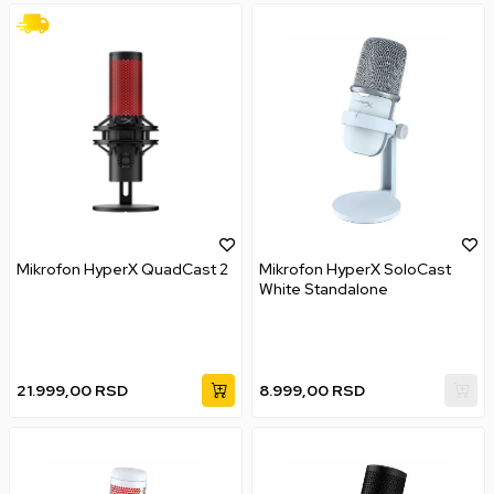
Mikrofon HyperX QuadCast 2
Mikrofon HyperX SoloCast
White Standalone
21.999,00
RSD
8.999,00
RSD