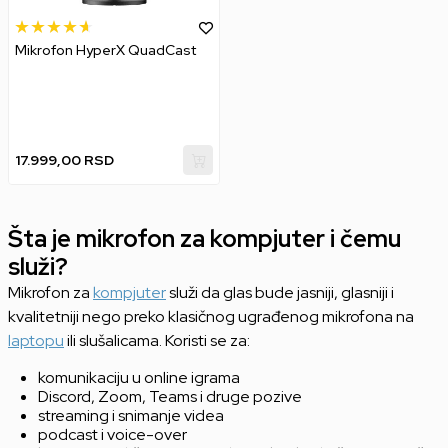
Mikrofon HyperX QuadCast
17.999,00
RSD
Šta je mikrofon za kompjuter i čemu
služi?
Mikrofon za
kompjuter
služi da glas bude jasniji, glasniji i
kvalitetniji nego preko klasičnog ugrađenog mikrofona na
laptopu
ili slušalicama. Koristi se za:
komunikaciju u online igrama
Discord, Zoom, Teams i druge pozive
streaming i snimanje videa
podcast i voice-over