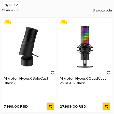
hyperx
9 proizvoda
Obriši sve
Mikrofon HyperX SoloCast
Mikrofon HyperX QuadCast
Black 2
2S RGB - Black
7.999,00
RSD
27.999,00
RSD