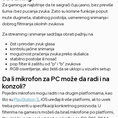
Za gaming je najbitnije da te saigrači čuju jasno, bez previše
šuma i bez pucanja zvuka. Zato su korisne funkcije poput
mute dugmeta, stabilnog postolja, usmerenog snimanja i
dobrog filtriranja okolnih zvukova.
Za streaming i snimanje sadržaja obrati pažnju na:
čist i prirodan zvuk glasa
kontrolu jačine snimanja
mogućnost praćenja zvuka preko slušalica
stabilno postolje ili nosač
pop filter ili zaštitu od “p” i “b” zvukova
RGB osvetljenje, ako želiš da se uklopi u vizuelni setup
Da li mikrofon za PC može da radi i na
konzoli?
Pojedini mikrofoni mogu raditi i na drugim platformama, kao
što su
PlayStation 5
, iOS uređaji ili više platformi, ali to uvek
treba proveriti u specifikaciji konkretnog proizvoda. U
filterima na games.rs možeš da biraš mikrofone po platformi,