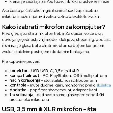
kreiranje sadržaja za YouTube, TikTok i društvene mreže
Ako često pričaš tokom igre ili snimaš sadržaj, zaseban
mikrofon može napraviti veliku razliku u kvalitetu zvuka.
Kako izabrati mikrofon za kompjuter?
Prvo gledaj za šta ti mikrofon treba. Za običan voice chat
dovoljan je jednostavniji model, dok je za streaming, podcast
ili snimanje glasa bolje birati mikrofon sa boljom kontrolom
zvuka, stabilnim postoljem i dodatnim funkcijama.
Pre kupovine proveri:
konektor
- USB, USB-C, 3,5 mm ili XLR
kompatibilnost
- PC, PlayStation, iOS ili multiplatform
način korišćenja
- sto, stalak, nosač ili boom arm
kontrole
- mute dugme, gain, monitoring preko
slušalica
dodatke
- pop filter, shock mount, adapter, kabl
tip snimanja
- da li hvata samo glas ispred sebe ili širi
prostor oko mikrofona
USB, 3,5 mm ili XLR mikrofon - šta