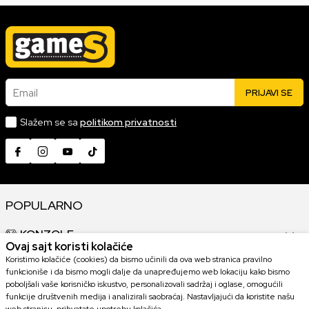
Email
PRIJAVI SE
Slažem se sa
politikom privatnosti
POPULARNO
KONZOLE
Ovaj sajt koristi kolačiće
Koristimo kolačiće (cookies) da bismo učinili da ova web stranica pravilno
GAMING OPREMA
funkcioniše i da bismo mogli dalje da unapređujemo web lokaciju kako bismo
poboljšali vaše korisničko iskustvo, personalizovali sadržaj i oglase, omogućili
funkcije društvenih medija i analizirali saobraćaj. Nastavljajući da koristite našu
KOLEKCIONARSKE FIGURE