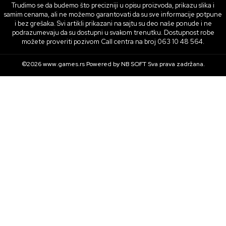
Trudimo se da budemo što precizniji u opisu proizvoda, prikazu slika i
samim cenama, ali ne možemo garantovati da su sve informacije potpune
i bez grešaka. Svi artikli prikazani na sajtu su deo naše ponude i ne
podrazumevaju da su dostupni u svakom trenutku. Dostupnost robe
možete proveriti pozivom Call centra na broj 063 10 48 564.
©2026
www.games.rs
Powered by
NB SOFT
Sva prava zadržana.