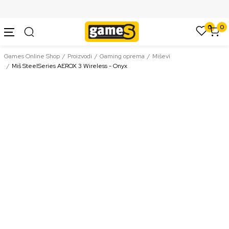
SIGURNO PLAĆANJE PLATNIM KARTICAMA
0
0
Games Online Shop
Proizvodi
Gaming oprema
Miševi
Miš SteelSeries AEROX 3 Wireless - Onyx