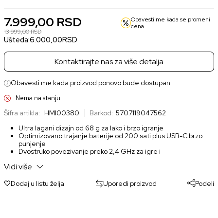
7.999,00
RSD
Obavesti me kada se promeni
cena
13.999,00
RSD
Ušteda:
6.000,00
RSD
Kontaktirajte nas za više detalja
Obavesti me kada proizvod ponovo bude dostupan
Nema na stanju
Šifra artikla:
HMI00380
Barkod:
5707119047562
Ultra lagani dizajn od 68 g za lako i brzo igranje
Optimizovano trajanje baterije od 200 sati plus USB-C brzo
punjenje
Dvostruko povezivanje preko 2,4 GHz za igre i
višenamenski Bluetooth 5.0
Vidi više
TrueMove Air Pixel-perfect optički senzor
AquaBarrier za vodootpornost i zaštitu od prašine
Dodaj u listu želja
Uporedi proizvod
Podeli