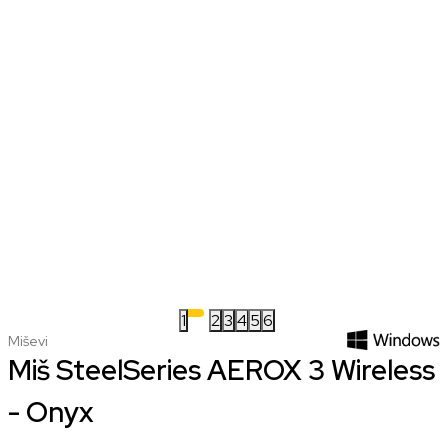
1
2
3
4
5
6
Miševi
Miš SteelSeries AEROX 3 Wireless
- Onyx