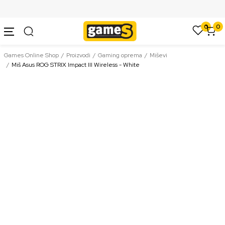
SIGURNO PLAĆANJE PLATNIM KARTICAMA
0
0
Games Online Shop
Proizvodi
Gaming oprema
Miševi
Miš Asus ROG STRIX Impact III Wireless - White