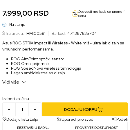
7.999,00
RSD
Obavesti me kada se promeni
cena
Na stanju
Šifra artikla:
HMI00581
Barkod:
4711387635704
Asus ROG STRIX Impact III Wireless - White miš - ultra lak dizajn sa
vrhunskim performansama.
ROG AimPoint optički senzor
ROG Omni prijemnik
ROG SpeedNova wireless tehnologija
Lagan ambidekstralan dizajn
Push-Fit Switch Sockets
Vidi više
Izaberi količinu
DODAJ U KORPU
Dodaj u listu želja
Uporedi proizvod
Podeli
REZERVIŠI U RADNJI
PROVERITE DOSTUPNOST