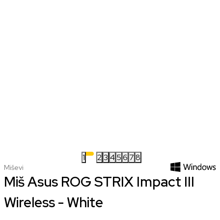
1
2
3
4
5
6
7
8
Miševi
Miš Asus ROG STRIX Impact III
Wireless - White