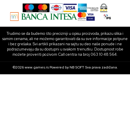
Trudimo se da budemo što precizniji u opisu proizvoda, prikazu slika i
samim cenama, ali ne možemo garantovati da su sve informacije potpune
i bez grešaka. Svi artikli prikazani na sajtu su deo naše ponude i ne
podrazumevaju da su dostupni u svakom trenutku. Dostupnost robe
možete proveriti pozivom Call centra na broj 063 10 48 564.
©2026
www.games.rs
Powered by
NB SOFT
Sva prava zadržana.