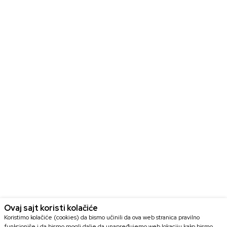
Ovaj sajt koristi kolačiće
Koristimo kolačiće (cookies) da bismo učinili da ova web stranica pravilno
funkcioniše i da bismo mogli dalje da unapređujemo web lokaciju kako bismo