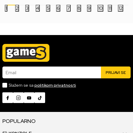
1
2
3
4
5
6
7
8
9
10
11
12
Email
PRIJAVI SE
Slažem se sa
politikom privatnosti
POPULARNO