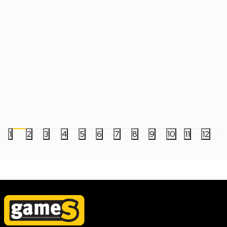
Miš Marvo Niro B40 M529W - Wireless -
Miš Marvo Niro B40 
White
Black
1.999,00
RSD
1.999,00
RSD
1
2
3
4
5
6
7
8
9
10
11
12