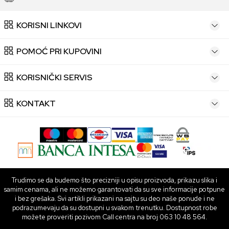
KORISNI LINKOVI
POMOĆ PRI KUPOVINI
KORISNIČKI SERVIS
KONTAKT
Trudimo se da budemo što precizniji u opisu proizvoda, prikazu slika i
samim cenama, ali ne možemo garantovati da su sve informacije potpune
i bez grešaka. Svi artikli prikazani na sajtu su deo naše ponude i ne
podrazumevaju da su dostupni u svakom trenutku. Dostupnost robe
možete proveriti pozivom Call centra na broj 063 10 48 564.