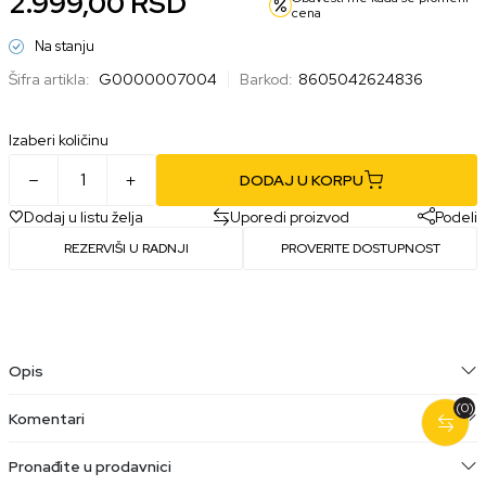
2.999,00
RSD
cena
Na stanju
Šifra artikla:
G0000007004
Barkod:
8605042624836
Izaberi količinu
DODAJ U KORPU
Dodaj u listu želja
Uporedi proizvod
Podeli
REZERVIŠI U RADNJI
PROVERITE DOSTUPNOST
Opis
(0)
Komentari
Pronađite u prodavnici