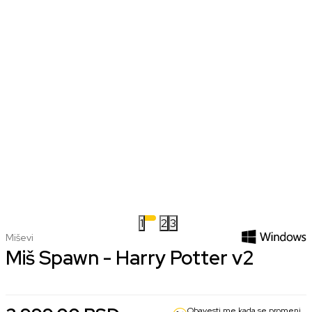
1
2
3
Miševi
Miš Spawn - Harry Potter v2
Obavesti me kada se promeni