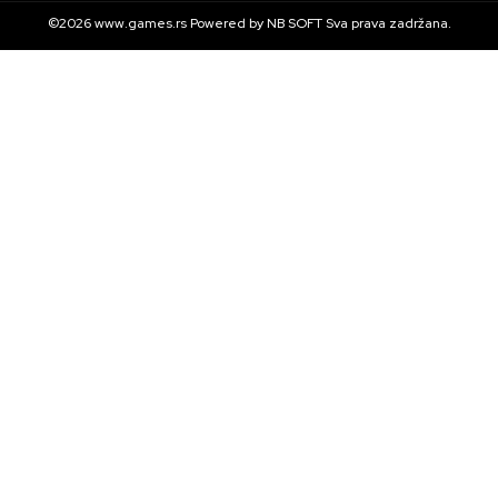
©2026
www.games.rs
Powered by
NB SOFT
Sva prava zadržana.