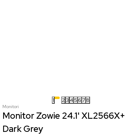
1
2
3
4
5
6
7
8
Monitori
Monitor Zowie 24.1' XL2566X+
Dark Grey