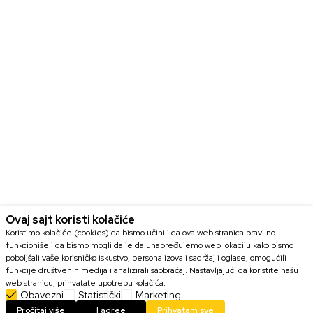
Ovaj sajt koristi kolačiće
Koristimo kolačiće (cookies) da bismo učinili da ova web stranica pravilno
funkcioniše i da bismo mogli dalje da unapređujemo web lokaciju kako bismo
poboljšali vaše korisničko iskustvo, personalizovali sadržaj i oglase, omogućili
funkcije društvenih medija i analizirali saobraćaj. Nastavljajući da koristite našu
web stranicu, prihvatate upotrebu kolačića.
Obavezni
Statistički
Marketing
DODAJ U KORPU
Pročitaj više
I agree
Prihvatam sve