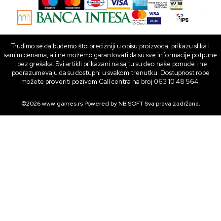
Trudimo se da budemo što precizniji u opisu proizvoda, prikazu slika i
samim cenama, ali ne možemo garantovati da su sve informacije potpune
i bez grešaka. Svi artikli prikazani na sajtu su deo naše ponude i ne
podrazumevaju da su dostupni u svakom trenutku. Dostupnost robe
možete proveriti pozivom Call centra na broj 063 10 48 564.
©2026
www.games.rs
Powered by
NB SOFT
Sva prava zadržana.