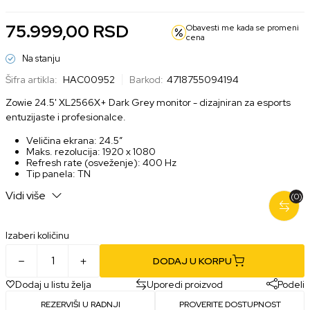
75.999,00
RSD
Obavesti me kada se promeni
cena
Na stanju
Šifra artikla:
HAC00952
Barkod:
4718755094194
Zowie 24.5' XL2566X+ Dark Grey monitor - dizajniran za esports
entuzijaste i profesionalce.
Veličina ekrana: 24.5″
Maks. rezolucija: 1920 x 1080
Refresh rate (osveženje): 400 Hz
Tip panela: TN
Black eQualizer, Color Vibrance, S Switch, Shielding Hood
Vidi više
(0)
Izaberi količinu
DODAJ U KORPU
Dodaj u listu želja
Uporedi proizvod
Podeli
REZERVIŠI U RADNJI
PROVERITE DOSTUPNOST