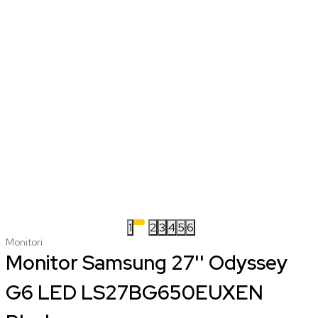
1
2
3
4
5
6
Monitori
Monitor Samsung 27'' Odyssey
G6 LED LS27BG650EUXEN