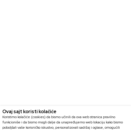
Ovaj sajt koristi kolačiće
Koristimo kolačiće (cookies) da bismo učinili da ova web stranica pravilno
funkcioniše i da bismo mogli dalje da unapređujemo web lokaciju kako bismo
poboljšali vaše korisničko iskustvo, personalizovali sadržaj i oglase, omogućili