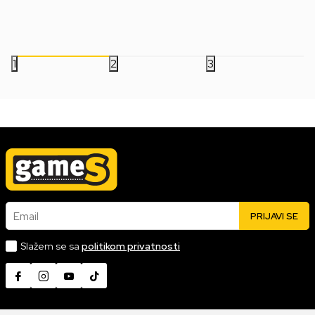
51.999,00
RSD
49.999,00
RSD
1
2
3
Email
PRIJAVI SE
Slažem se sa
politikom privatnosti