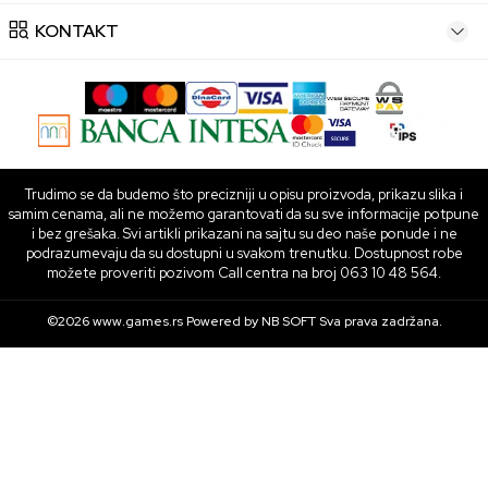
KONTAKT
Trudimo se da budemo što precizniji u opisu proizvoda, prikazu slika i
samim cenama, ali ne možemo garantovati da su sve informacije potpune
i bez grešaka. Svi artikli prikazani na sajtu su deo naše ponude i ne
podrazumevaju da su dostupni u svakom trenutku. Dostupnost robe
možete proveriti pozivom Call centra na broj 063 10 48 564.
©2026
www.games.rs
Powered by
NB SOFT
Sva prava zadržana.