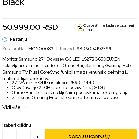
Black
50.999,00
RSD
Obavesti me kada se promeni
cena
Na stanju
Šifra artikla:
MON00083
Barkod:
8806094192599
Monitor Samsung 27'' Odyssey G6 LED LS27BG650EUXEN
zakrivljeni gejming monitor sa Game Bar, Samsung Gaming Hub,
Samsung TV Plus i CoreSync funkcijama za vrhunsko gejming i
multimedijalno iskustvo.
27" VA ekran QHD rezolucije 2560 x 1440
Osvežavanje 240Hz i vreme odziva 1ms (GTG)
Game Bar - brzi pristup ključnim postavkama tokom igranja
Samsung Gaming Hub - stream platforma za sve vaše
gejming potrebe
Vidi više
Samsung TV Plus - pristup raznovrsnim TV kanalima
CoreSync - sinhronizacija RGB osvetljenja sa sadržajem na
ekranu
Podešavanje za nagib, visinu, pivot, swivel i mogućnost VESA
Izaberi količinu
montaže
DODAJ U KORPU