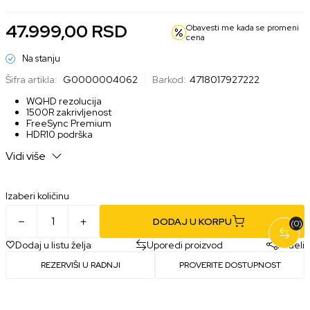
47.999,00
RSD
Obavesti me kada se promeni
cena
Na stanju
Šifra artikla:
G0000004062
Barkod:
4718017927222
WQHD rezolucija
1500R zakrivljenost
FreeSync Premium
HDR10 podrška
ELMB tehnologija
Vidi više
Izaberi količinu
DODAJ U KORPU
(0)
Dodaj u listu želja
Uporedi proizvod
Podeli
REZERVIŠI U RADNJI
PROVERITE DOSTUPNOST