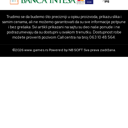
Trudimo se da budemo što precizniji u opisu proizvoda, prikazu slika i
samim cenama, ali ne možemo garantovati da su sve informacije potpune
i bez grešaka. Svi artikli prikazani na sajtu su deo naše ponude i ne
podrazumevaju da su dostupni u svakom trenutku. Dostupnost robe
možete proveriti pozivom Call centra na broj 063 10 48 564.
©2026
www.games.rs
Powered by
NB SOFT
Sva prava zadržana.