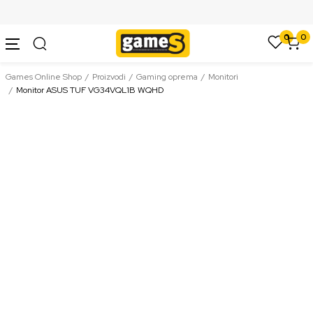
SIGURNO PLAĆANJE PLATNIM KARTICAMA
0
0
Games Online Shop
Proizvodi
Gaming oprema
Monitori
Monitor ASUS TUF VG34VQL1B WQHD