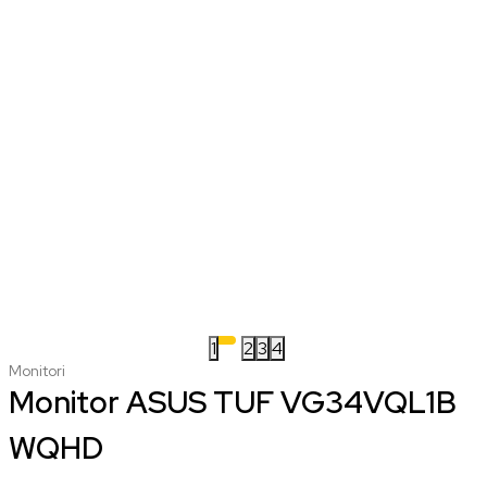
1
2
3
4
Monitori
Monitor ASUS TUF VG34VQL1B
WQHD