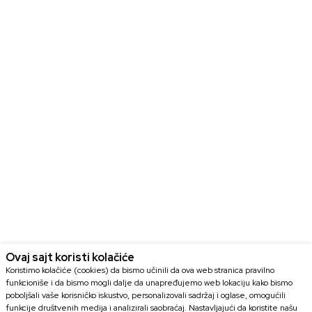
Ovaj sajt koristi kolačiće
Koristimo kolačiće (cookies) da bismo učinili da ova web stranica pravilno
funkcioniše i da bismo mogli dalje da unapređujemo web lokaciju kako bismo
poboljšali vaše korisničko iskustvo, personalizovali sadržaj i oglase, omogućili
funkcije društvenih medija i analizirali saobraćaj. Nastavljajući da koristite našu