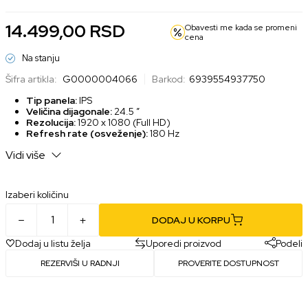
14.499,00
RSD
Obavesti me kada se promeni
cena
Na stanju
Šifra artikla:
G0000004066
Barkod:
6939554937750
Tip panela:
IPS
Veličina dijagonale:
24.5 ″
Rezolucija:
1920 x 1080 (Full HD)
Refresh rate (osveženje):
180 Hz
Kontrast:
1000:1
Vidi više
Odnos širine i visine:
16:9
Response time (vreme odziva):
0.5ms (OD), 1ms MPRT
Način povezivanja:
HDMI 2.0, DisplayPort 1.4
Izaberi količinu
DODAJ U KORPU
Dodaj u listu želja
Uporedi proizvod
Podeli
REZERVIŠI U RADNJI
PROVERITE DOSTUPNOST