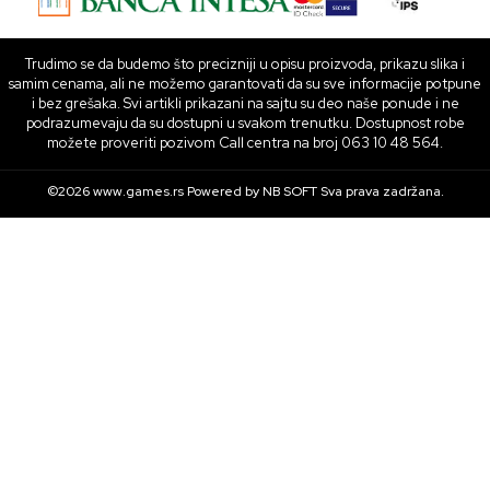
Trudimo se da budemo što precizniji u opisu proizvoda, prikazu slika i
samim cenama, ali ne možemo garantovati da su sve informacije potpune
i bez grešaka. Svi artikli prikazani na sajtu su deo naše ponude i ne
podrazumevaju da su dostupni u svakom trenutku. Dostupnost robe
možete proveriti pozivom Call centra na broj 063 10 48 564.
©2026
www.games.rs
Powered by
NB SOFT
Sva prava zadržana.