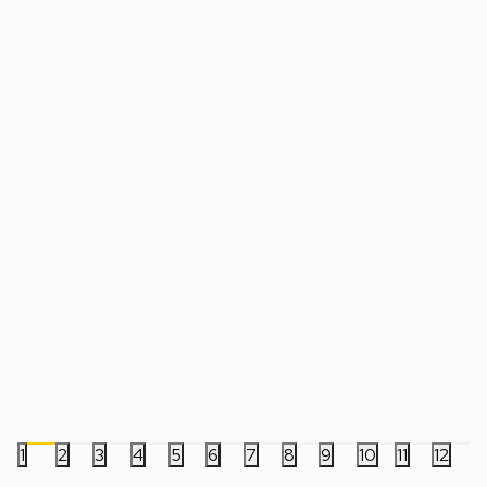
Monitor ASUS 27" VY279HGR 120Hz IPS
Monitor ASUS TUF 2
146Hz IPS
13.999,00
RSD
13.499,00
RSD
1
2
3
4
5
6
7
8
9
10
11
12