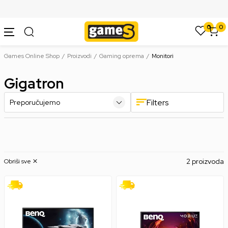
SIGURNO PLAĆANJE PLATNIM KARTICAMA
0
0
Games Online Shop
Proizvodi
Gaming oprema
Monitori
Gigatron
Filters
2 proizvoda
Obriši sve