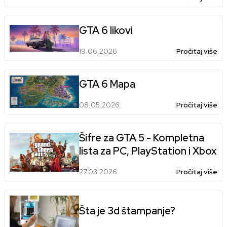
GTA 6 likovi
19.06.2026
Pročitaj više
GTA 6 Mapa
08.05.2026
Pročitaj više
Šifre za GTA 5 - Kompletna
lista za PC, PlayStation i Xbox
27.03.2026
Pročitaj više
Šta je 3d štampanje?