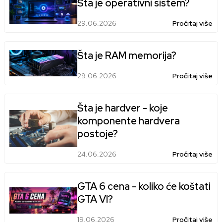
Šta je operativni sistem?
29.06.2026
Pročitaj više
Šta je RAM memorija?
29.06.2026
Pročitaj više
Šta je hardver - koje
komponente hardvera
postoje?
24.06.2026
Pročitaj više
GTA 6 cena - koliko će koštati
GTA VI?
19.06.2026
Pročitaj više