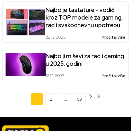
Najbolje tastature - vodič
kroz TOP modele za gaming,
rad i svakodnevnu upotrebu
22.12.2025
Pročitaj više
Najbolji miševi za rad i gaming
u 2025. godini
12.12.2025
Pročitaj više
1
2
...
59