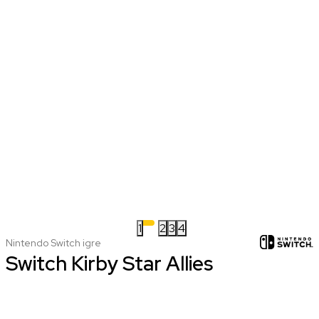
1
2
3
4
Nintendo Switch igre
Switch Kirby Star Allies
nova
koriscena
7.499,00 RSD
4.999,00 RSD