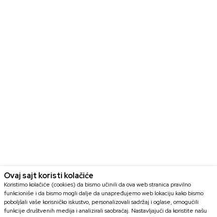
Ovaj sajt koristi kolačiće
Koristimo kolačiće (cookies) da bismo učinili da ova web stranica pravilno
funkcioniše i da bismo mogli dalje da unapređujemo web lokaciju kako bismo
poboljšali vaše korisničko iskustvo, personalizovali sadržaj i oglase, omogućili
funkcije društvenih medija i analizirali saobraćaj. Nastavljajući da koristite našu