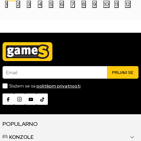
1
2
3
4
5
6
7
8
9
10
11
12
Email
PRIJAVI SE
Slažem se sa
politikom privatnosti
POPULARNO
KONZOLE