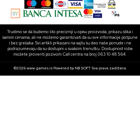
Trudimo se da budemo što precizniji u opisu proizvoda, prikazu slika i
samim cenama, ali ne možemo garantovati da su sve informacije potpune
i bez grešaka. Svi artikli prikazani na sajtu su deo naše ponude i ne
podrazumevaju da su dostupni u svakom trenutku. Dostupnost robe
možete proveriti pozivom Call centra na broj 063 10 48 564.
©2026
www.games.rs
Powered by
NB SOFT
Sva prava zadržana.