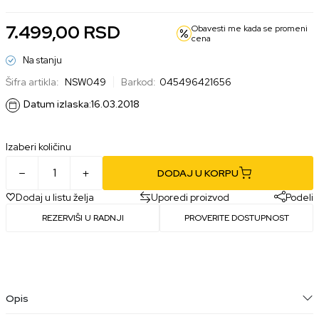
7.499,00
RSD
Obavesti me kada se promeni
cena
Na stanju
Šifra artikla:
NSW049
Barkod:
045496421656
Datum izlaska:
16.03.2018
Izaberi količinu
DODAJ U KORPU
Dodaj u listu želja
Uporedi proizvod
Podeli
REZERVIŠI U RADNJI
PROVERITE DOSTUPNOST
Opis