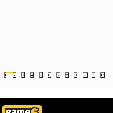
Switch This Is Fine - Maximus Cope
Switch Rayman - 30th
Edition
Datum izlaska:
01.05.2026
Datum izlaska:
26.06.2026
4.999,00
RSD
4.999,00
RSD
1
2
3
4
5
6
7
8
9
10
11
12