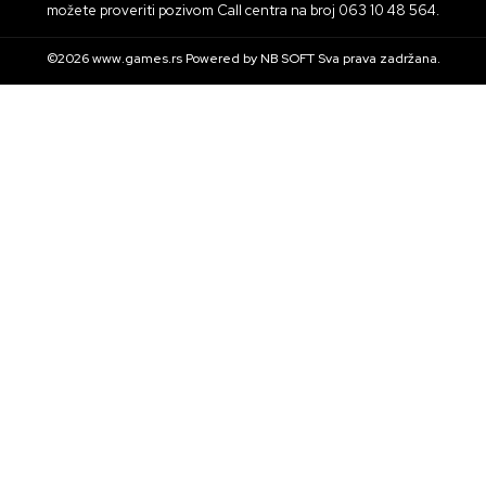
možete proveriti pozivom Call centra na broj 063 10 48 564.
©2026
www.games.rs
Powered by
NB SOFT
Sva prava zadržana.