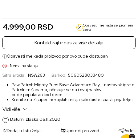
Nova
Korišćena
4.999,00 RSD
2.499,00 RSD
4.999,00
RSD
Obavesti me kada se promeni
cena
Kontaktirajte nas za više detalja
Obavesti me kada proizvod ponovo bude dostupan
Nema na stanju
Šifra artikla:
NSW263
Barkod:
5060528033480
Paw Patrol: Mighty Pups Save Adventure Bay – nastavak igre o
Patrolnim šapama, očekuje se da i ovaj naslov
bude popularan kod dece.
Krenite na 7 super-herojskih misija kako biste spasili prijatelje i
spasili dan. Plus 7 zabavnih mini igara!
Vidi više
Koristite moći - Igrajte se kao kuce i koristite svoje moćne sile
za stvaranje vrtloga, koristite Energi Super Tools, dižite najteže
Datum izlaska:
stvari i još mnogo toga!
06.11.2020
Dvoje ljudi mogu igrati u kooperativnom režimu na istom
ekranu
Dodaj u listu želja
Uporedi proizvod
Podeli
(0)