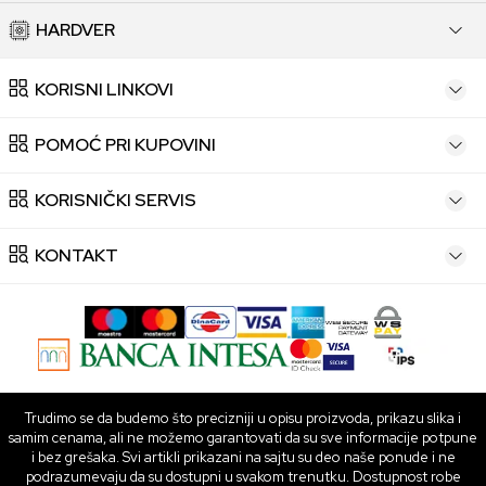
HARDVER
KORISNI LINKOVI
POMOĆ PRI KUPOVINI
KORISNIČKI SERVIS
KONTAKT
Trudimo se da budemo što precizniji u opisu proizvoda, prikazu slika i
samim cenama, ali ne možemo garantovati da su sve informacije potpune
i bez grešaka. Svi artikli prikazani na sajtu su deo naše ponude i ne
podrazumevaju da su dostupni u svakom trenutku. Dostupnost robe