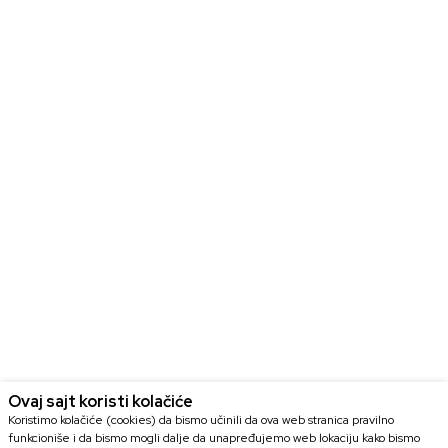
Ovaj sajt koristi kolačiće
Koristimo kolačiće (cookies) da bismo učinili da ova web stranica pravilno
funkcioniše i da bismo mogli dalje da unapređujemo web lokaciju kako bismo