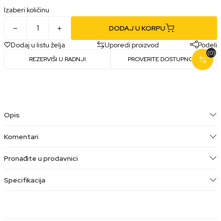
Izaberi količinu
DODAJ U KORPU
Dodaj u listu želja
Uporedi proizvod
Podeli
(0)
REZERVIŠI U RADNJI
PROVERITE DOSTUPNOST
Opis
Komentari
Pronađite u prodavnici
Specifikacija