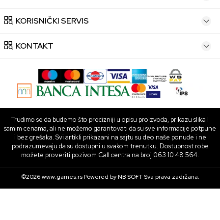
KORISNIČKI SERVIS
KONTAKT
Trudimo se da budemo što precizniji u opisu proizvoda, prikazu slika i
samim cenama, ali ne možemo garantovati da su sve informacije potpune
i bez grešaka. Svi artikli prikazani na sajtu su deo naše ponude i ne
podrazumevaju da su dostupni u svakom trenutku. Dostupnost robe
možete proveriti pozivom Call centra na broj 063 10 48 564.
©2026
www.games.rs
Powered by
NB SOFT
Sva prava zadržana.