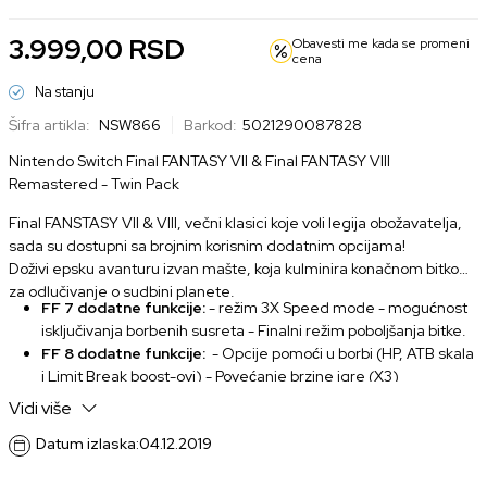
3.999,00
RSD
Obavesti me kada se promeni
cena
Na stanju
Šifra artikla:
NSW866
Barkod:
5021290087828
Nintendo Switch Final FANTASY VII & Final FANTASY VIII
Remastered - Twin Pack
Final FANSTASY VII & VIII, večni klasici koje voli legija obožavatelja,
sada su dostupni sa brojnim korisnim dodatnim opcijama!
Doživi epsku avanturu izvan mašte, koja kulminira konačnom bitkom
za odlučivanje o sudbini planete.
FF 7 dodatne funkcije:
- režim 3X Speed mode - mogućnost
isključivanja borbenih susreta - Finalni režim poboljšanja bitke.
FF 8 dodatne funkcije:
- Opcije pomoći u borbi (HP, ATB skala
i Limit Break boost-ovi) - Povećanje brzine igre (X3)
Vidi više
Datum izlaska:
04.12.2019