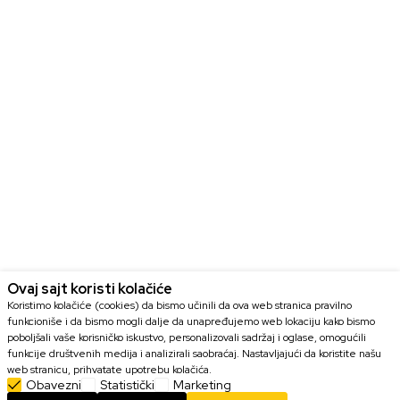
Ovaj sajt koristi kolačiće
Koristimo kolačiće (cookies) da bismo učinili da ova web stranica pravilno
funkcioniše i da bismo mogli dalje da unapređujemo web lokaciju kako bismo
poboljšali vaše korisničko iskustvo, personalizovali sadržaj i oglase, omogućili
funkcije društvenih medija i analizirali saobraćaj. Nastavljajući da koristite našu
web stranicu, prihvatate upotrebu kolačića.
Obavezni
Statistički
Marketing
DODAJ U KORPU