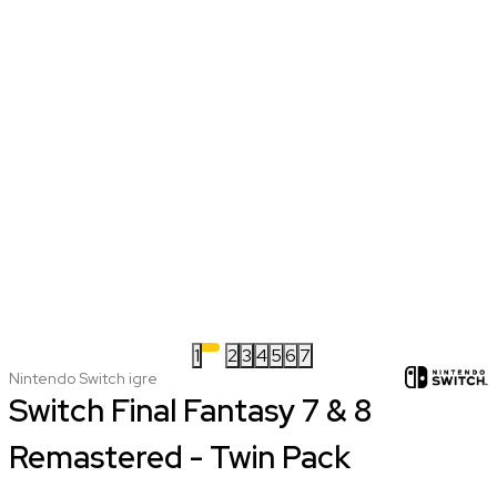
1
2
3
4
5
6
7
Nintendo Switch igre
Switch Final Fantasy 7 & 8
Remastered - Twin Pack