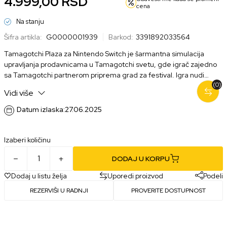
4.999,00
RSD
cena
Na stanju
Šifra artikla:
G0000001939
Barkod:
3391892033564
Tamagotchi Plaza za Nintendo Switch je šarmantna simulacija
upravljanja prodavnicama u Tamagotchi svetu, gde igrač zajedno
sa Tamagotchi partnerom priprema grad za festival. Igra nudi
(0)
raznovrsne mini-igre, šaren svet, opuštajuću atmosferu
Vidi više
Datum izlaska:
27.06.2025
Izaberi količinu
DODAJ U KORPU
Dodaj u listu želja
Uporedi proizvod
Podeli
REZERVIŠI U RADNJI
PROVERITE DOSTUPNOST