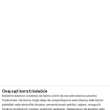
Ovaj sajt koristi kolačiće
Koristimo kolačiće (cookies) da bismo učinili da ova web stranica pravilno
funkcioniše i da bismo mogli dalje da unapređujemo web lokaciju kako bismo
poboljšali vaše korisničko iskustvo, personalizovali sadržaj i oglase, omogućili
funkcije društvenih medija i analizirali saobraćaj. Nastavljajući da koristite našu