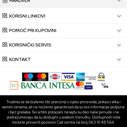
HARDVER
KORISNI LINKOVI
POMOĆ PRI KUPOVINI
KORISNIČKI SERVIS
KONTAKT
Trudimo se da budemo što precizniji u opisu proizvoda, prikazu slika i
samim cenama, ali ne možemo garantovati da su sve informacije potpune
i bez grešaka. Svi artikli prikazani na sajtu su deo naše ponude i ne
podrazumevaju da su dostupni u svakom trenutku. Dostupnost robe
možete proveriti pozivom Call centra na broj 063 10 48 564.