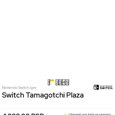
1
2
3
4
5
Nintendo Switch igre
Switch Tamagotchi Plaza
Obavesti me kada se promeni