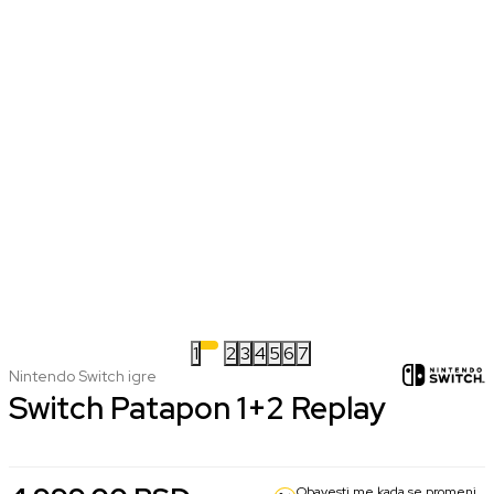
1
2
3
4
5
6
7
Nintendo Switch igre
Switch Patapon 1+2 Replay
Obavesti me kada se promeni