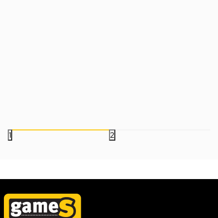
Switch DREDGE Complete Edition
Switch Metroid Prim
Datum izlaska:
21.08.2025
Datum izlaska:
03.03.2023
4.999,00
RSD
5.499,00
RSD
1
2