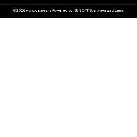
©2026
www.games.rs
Powered by
NB SOFT
Sva prava zadržana.