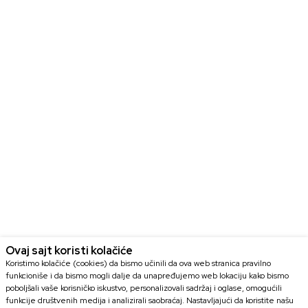
Ovaj sajt koristi kolačiće
Koristimo kolačiće (cookies) da bismo učinili da ova web stranica pravilno
funkcioniše i da bismo mogli dalje da unapređujemo web lokaciju kako bismo
poboljšali vaše korisničko iskustvo, personalizovali sadržaj i oglase, omogućili
funkcije društvenih medija i analizirali saobraćaj. Nastavljajući da koristite našu