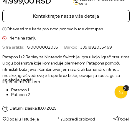
4.999,00
RSD
cena
Kontaktirajte nas za više detalja
Obavesti me kada proizvod ponovo bude dostupan
Nema na stanju
Šifra artikla:
G0000002035
Barkod:
3391892035469
Patapon 1+2 Replay za Nintendo Switch je igra u kojoj igrač preuzima
ulogu božanstva koje komanduje plemenom Patapona pomoću
ritmičkih bubnjeva. Kombinovanjem različitih komandi u ritmu
muzike, igrač vodi svoje trupe kroz bitke, osvajanja i potragu za
Kolekcija sadrži:
legendarnim Rajem.
(0)
Patapon 1
Patapon 2
Datum izlaska:
11.07.2025
Dodaj u listu želja
Uporedi proizvod
Podeli