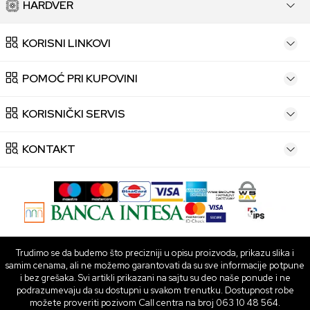
HARDVER
KORISNI LINKOVI
POMOĆ PRI KUPOVINI
KORISNIČKI SERVIS
KONTAKT
Trudimo se da budemo što precizniji u opisu proizvoda, prikazu slika i
samim cenama, ali ne možemo garantovati da su sve informacije potpune
i bez grešaka. Svi artikli prikazani na sajtu su deo naše ponude i ne
podrazumevaju da su dostupni u svakom trenutku. Dostupnost robe
možete proveriti pozivom Call centra na broj 063 10 48 564.