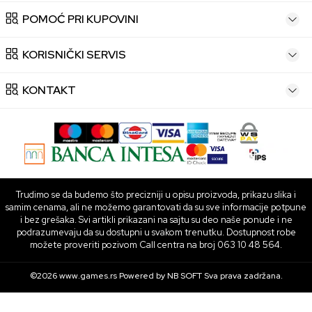
POMOĆ PRI KUPOVINI
KORISNIČKI SERVIS
KONTAKT
Trudimo se da budemo što precizniji u opisu proizvoda, prikazu slika i
samim cenama, ali ne možemo garantovati da su sve informacije potpune
i bez grešaka. Svi artikli prikazani na sajtu su deo naše ponude i ne
podrazumevaju da su dostupni u svakom trenutku. Dostupnost robe
možete proveriti pozivom Call centra na broj 063 10 48 564.
©2026
www.games.rs
Powered by
NB SOFT
Sva prava zadržana.