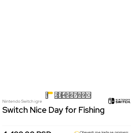
1
2
3
4
5
6
7
8
9
10
Nintendo Switch igre
Switch Nice Day for Fishing
Obavesti me kada se promeni