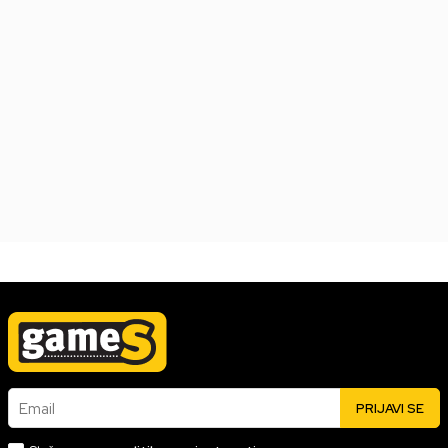
Switch DREDGE Complete Edition
Datum izlaska:
21.08.2025
4.999,00
RSD
Email
PRIJAVI SE