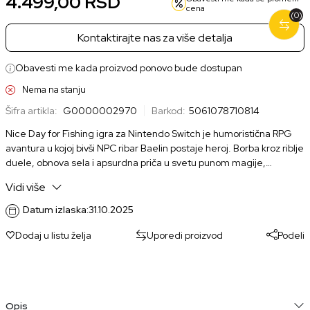
4.499,00
RSD
cena
(0)
Kontaktirajte nas za više detalja
Obavesti me kada proizvod ponovo bude dostupan
Nema na stanju
Šifra artikla:
G0000002970
Barkod:
5061078710814
Nice Day for Fishing igra za Nintendo Switch je humoristična RPG
avantura u kojoj bivši NPC ribar Baelin postaje heroj. Borba kroz riblje
duele, obnova sela i apsurdna priča u svetu punom magije,
mamaca i neočekivanih obrta čine ovu igru izuzetno zabavnom i
Vidi više
originalnom.
Datum izlaska:
31.10.2025
Dodaj u listu želja
Uporedi proizvod
Podeli
Opis