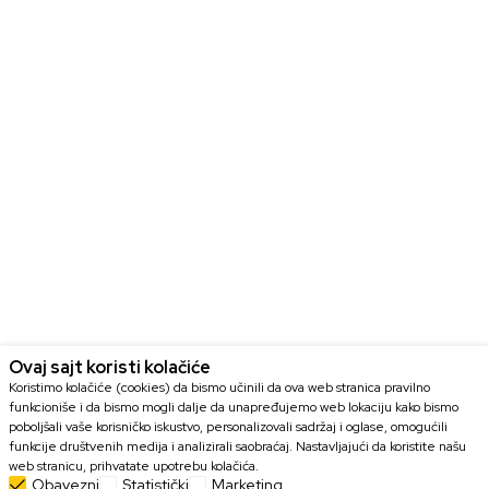
Ovaj sajt koristi kolačiće
Koristimo kolačiće (cookies) da bismo učinili da ova web stranica pravilno
funkcioniše i da bismo mogli dalje da unapređujemo web lokaciju kako bismo
poboljšali vaše korisničko iskustvo, personalizovali sadržaj i oglase, omogućili
funkcije društvenih medija i analizirali saobraćaj. Nastavljajući da koristite našu
web stranicu, prihvatate upotrebu kolačića.
Obavezni
Statistički
Marketing