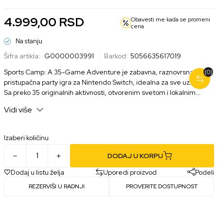
4.999,00
RSD
Obavesti me kada se promeni
cena
Na stanju
Šifra artikla:
G0000003991
Barkod:
5056635617019
Sports Camp: A 35-Game Adventure je zabavna, raznovrsna i
(0)
pristupačna party igra za Nintendo Switch, idealna za sve uzraste.
Sa preko 35 originalnih aktivnosti, otvorenim svetom i lokalnim
multiplayer režimom, pruža sate smeha, takmičenja i istraživanja u
Vidi više
letnjem kampu punom iznenađenja
Izaberi količinu
DODAJ U KORPU
Dodaj u listu želja
Uporedi proizvod
Podeli
REZERVIŠI U RADNJI
PROVERITE DOSTUPNOST