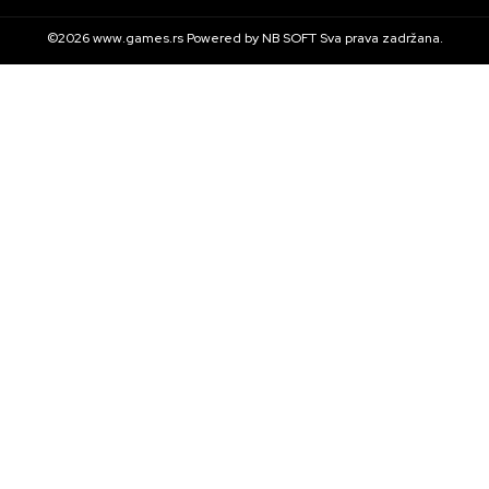
©2026
www.games.rs
Powered by
NB SOFT
Sva prava zadržana.