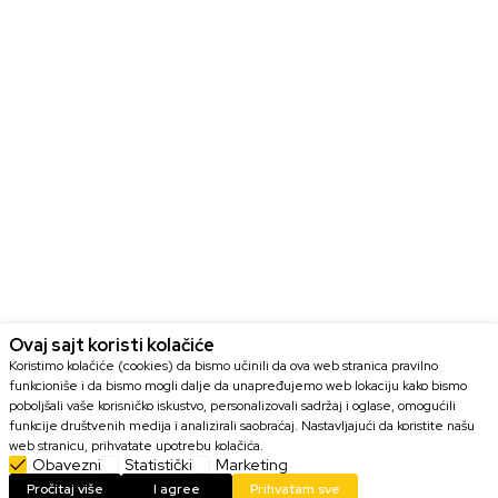
Ovaj sajt koristi kolačiće
Koristimo kolačiće (cookies) da bismo učinili da ova web stranica pravilno
funkcioniše i da bismo mogli dalje da unapređujemo web lokaciju kako bismo
poboljšali vaše korisničko iskustvo, personalizovali sadržaj i oglase, omogućili
funkcije društvenih medija i analizirali saobraćaj. Nastavljajući da koristite našu
web stranicu, prihvatate upotrebu kolačića.
Obavezni
Statistički
Marketing
DODAJ U KORPU
Pročitaj više
I agree
Prihvatam sve