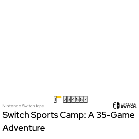
1
2
3
4
5
6
7
Nintendo Switch igre
Switch Sports Camp: A 35-Game
Adventure