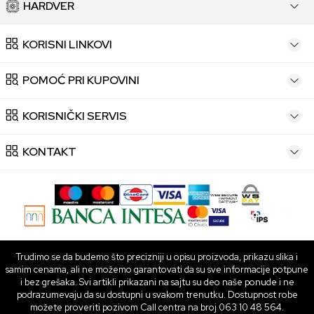
HARDVER
KORISNI LINKOVI
POMOĆ PRI KUPOVINI
KORISNIČKI SERVIS
KONTAKT
Trudimo se da budemo što precizniji u opisu proizvoda, prikazu slika i
samim cenama, ali ne možemo garantovati da su sve informacije potpune
i bez grešaka. Svi artikli prikazani na sajtu su deo naše ponude i ne
podrazumevaju da su dostupni u svakom trenutku. Dostupnost robe
možete proveriti pozivom Call centra na broj 063 10 48 564.