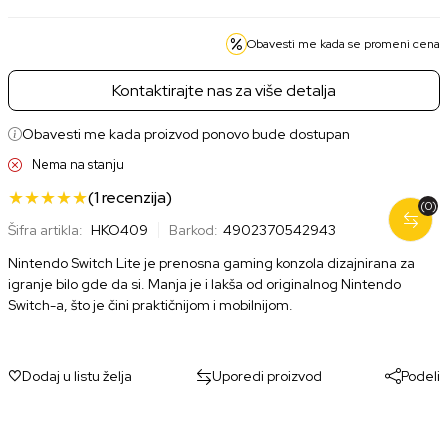
Obavesti me kada se promeni cena
Kontaktirajte nas za više detalja
Obavesti me kada proizvod ponovo bude dostupan
Nema na stanju
(1
recenzija
)
(0)
Šifra artikla:
HKO409
Barkod:
4902370542943
Nintendo Switch Lite je prenosna gaming konzola dizajnirana za
igranje bilo gde da si. Manja je i lakša od originalnog Nintendo
Switch-a, što je čini praktičnijom i mobilnijom.
Dodaj u listu želja
Uporedi proizvod
Podeli