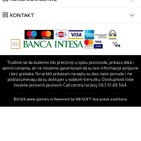
KONTAKT
Trudimo se da budemo što precizniji u opisu proizvoda, prikazu slika i
samim cenama, ali ne možemo garantovati da su sve informacije potpune
i bez grešaka. Svi artikli prikazani na sajtu su deo naše ponude i ne
podrazumevaju da su dostupni u svakom trenutku. Dostupnost robe
možete proveriti pozivom Call centra na broj 063 10 48 564.
©2026
www.games.rs
Powered by
NB SOFT
Sva prava zadržana.