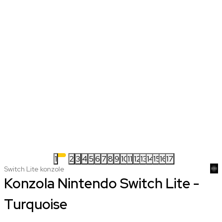
1
2
3
4
5
6
7
8
9
10
11
12
13
14
15
16
17
Switch Lite konzole
Konzola Nintendo Switch Lite -
Turquoise