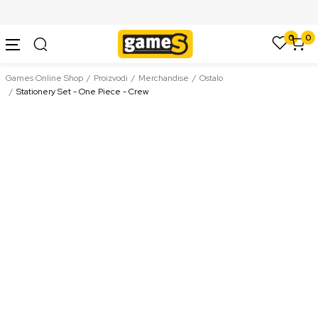
SIGURNO PLAĆANJE PLATNIM KARTICAMA
0
0
Games Online Shop
Proizvodi
Merchandise
Ostalo
Stationery Set - One Piece - Crew