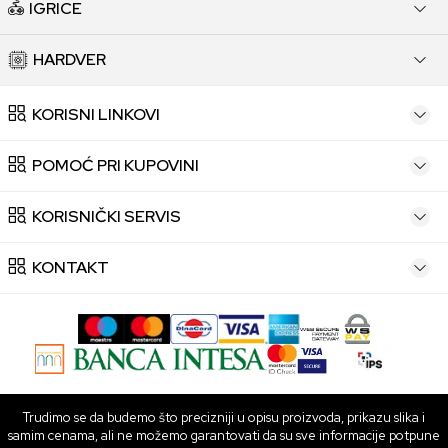
IGRICE
HARDVER
KORISNI LINKOVI
POMOĆ PRI KUPOVINI
KORISNIČKI SERVIS
KONTAKT
Trudimo se da budemo što precizniji u opisu proizvoda, prikazu slika i
samim cenama, ali ne možemo garantovati da su sve informacije potpune