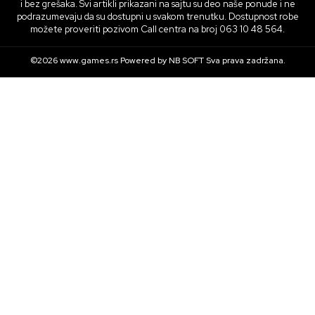
i bez grešaka. Svi artikli prikazani na sajtu su deo naše ponude i ne
podrazumevaju da su dostupni u svakom trenutku. Dostupnost robe
možete proveriti pozivom Call centra na broj 063 10 48 564.
©2026
www.games.rs
Powered by
NB SOFT
Sva prava zadržana.