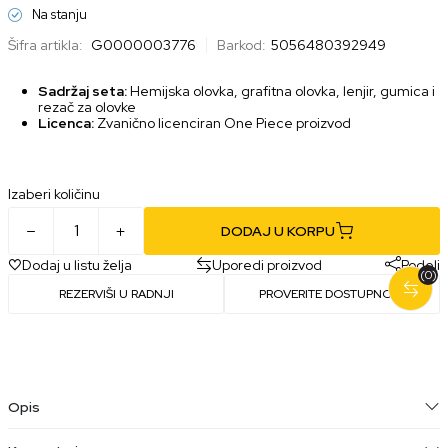
Na stanju
Šifra artikla:
G0000003776
Barkod:
5056480392949
Sadržaj seta:
Hemijska olovka, grafitna olovka, lenjir, gumica i
rezač za olovke
Licenca:
Zvanično licenciran One Piece proizvod
Izaberi količinu
DODAJ U KORPU
Dodaj u listu želja
Uporedi proizvod
Podeli
(0)
REZERVIŠI U RADNJI
PROVERITE DOSTUPNOST
Opis