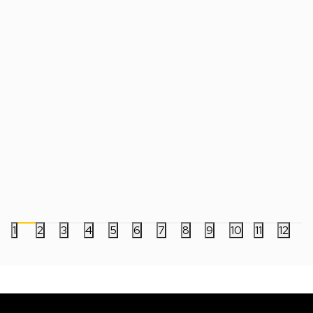
AntiStress Squishy Animal Fruit
Podmetači Za Čaše -
Of Kanagawa
299,00
RSD
999,00
RSD
1
2
3
4
5
6
7
8
9
10
11
12