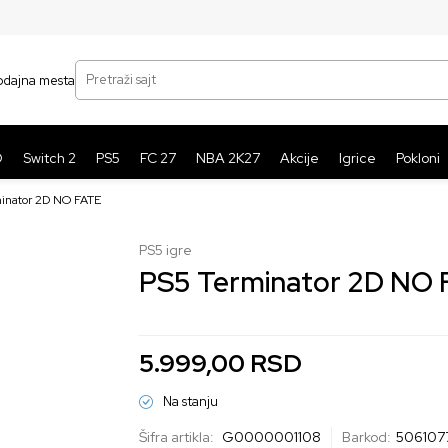
SIGURNO PLAĆANJE PLATNIM KARTICAMA
BE
Pretraži sajt
odajna mesta
O
Switch 2
PS5
FC 27
NBA 2K27
Akcije
Igrice
Pokloni
inator 2D NO FATE
PS5 igre
PS5 Terminator 2D NO 
5.999,00
RSD
Na stanju
Šifra artikla:
G0000001108
Barkod:
506107