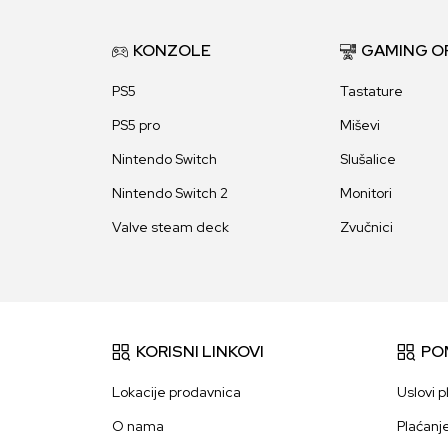
KONZOLE
GAMING O
PS5
Tastature
PS5 pro
Miševi
Nintendo Switch
Slušalice
Nintendo Switch 2
Monitori
Valve steam deck
Zvučnici
KORISNI LINKOVI
PO
Lokacije prodavnica
Uslovi p
O nama
Plaćanj