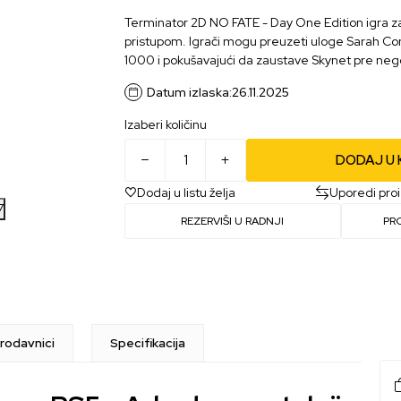
Terminator 2D NO FATE - Day One Edition igra z
pristupom. Igrači mogu preuzeti uloge Sarah Co
1000 i pokušavajući da zaustave Skynet pre nego 
Datum izlaska:
26.11.2025
Izaberi količinu
DODAJ U
Dodaj u listu želja
Uporedi pro
7
REZERVIŠI U RADNJI
PR
rodavnici
Specifikacija