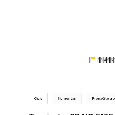
1
2
3
4
5
6
Opis
Komentari
Pronađite u p