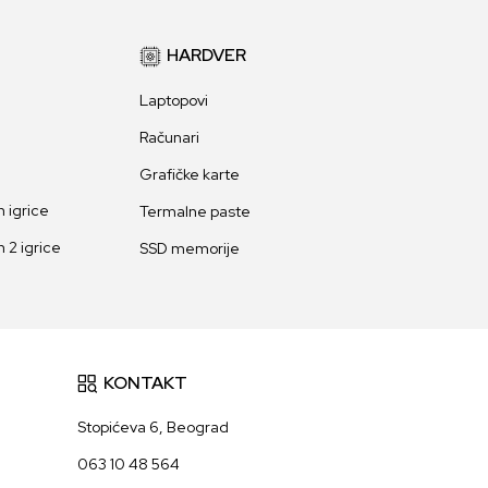
HARDVER
Laptopovi
Računari
Grafičke karte
 igrice
Termalne paste
 2 igrice
SSD memorije
KONTAKT
Stopićeva 6, Beograd
063 10 48 564