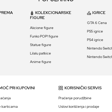
PREMA
KOLEKCIONARSKE
IGRICE
FIGURE
GTA 6 Cena
Akcione figure
PS5 igrice
Funko POP! figure
PS4 igrice
Statue figure
Nintendo Switch
Lilalu patkice
Nintendo Switch
Anime figure
MOĆ PRI KUPOVINI
KORISNIČKI SERVIS
laćanja
Praćenje porudžbine
e karticama
Uslovi korišćenja i prodaje