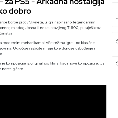
 za PS5 - Arkadna nostalgija
ako dobro
srce borbe protiv Skyneta, u igri inspirisanoj legendarnim
nnor, mladog Johna ili nezaustavljivog T-800, putuješ kroz
čanstva.
u sa modernim mehanikama i više režima igre - od klasične
vima. Uključuje različite misije koje donose uzbuđenje i
m.
irane kompozicije iz originalnog filma, kao i nove kompozicije. Uz
ve nostalgičare.