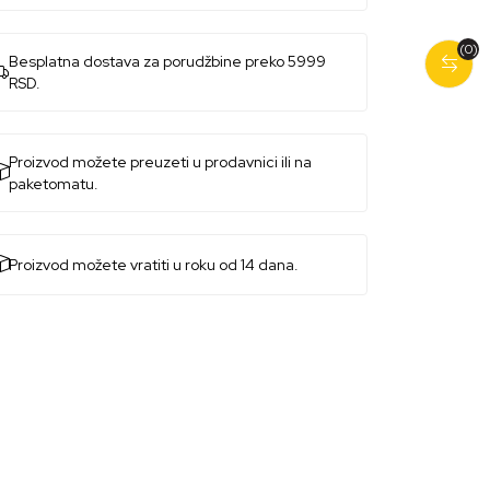
(0)
Besplatna dostava za porudžbine preko 5999
RSD.
Proizvod možete preuzeti u prodavnici ili na
paketomatu.
Proizvod možete vratiti u roku od 14 dana.