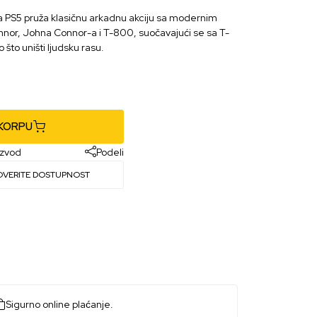
a PS5 pruža klasičnu arkadnu akciju sa modernim
nnor, Johna Connor-a i T-800, suočavajući se sa T-
što uništi ljudsku rasu.
 KORPU
izvod
Podeli
OVERITE DOSTUPNOST
Sigurno online plaćanje.