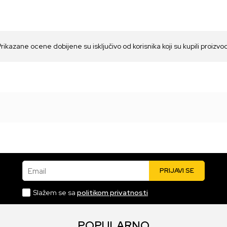
Prikazane ocene dobijene su isključivo od korisnika koji su kupili proizvo
Email
PRIJAVI SE
Slažem se sa
politikom privatnosti
POPULARNO