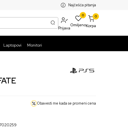
SPLATNA ISPORUKA PAKETA PREKO 5999 RSD
ST
Najčešća pitanja
0
0
Omiljeno
Korpa
Prijava
Laptopovi
Monitori
FATE
Obavesti me kada se promeni cena
7020259