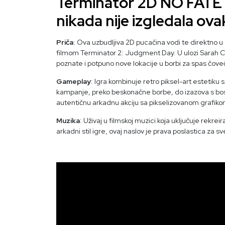
Terminator 2D NO FATE -
nikada nije izgledala ov
Priča
: Ova uzbudljiva 2D pucačina vodi te direktno u 
filmom Terminator 2: Judgment Day. U ulozi Sarah Co
poznate i potpuno nove lokacije u borbi za spas čove
Gameplay
: Igra kombinuje retro piksel-art estetik
kampanje, preko beskonačne borbe, do izazova s boso
autentičnu arkadnu akciju sa pikselizovanom grafiko
Muzika
: Uživaj u filmskoj muzici koja uključuje rekre
arkadni stil igre, ovaj naslov je prava poslastica za s