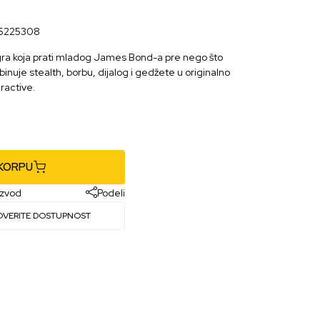
5225308
 igra koja prati mladog James Bond-a pre nego što
nuje stealth, borbu, dijalog i gedžete u originalno
eractive.
 KORPU
izvod
Podeli
OVERITE DOSTUPNOST