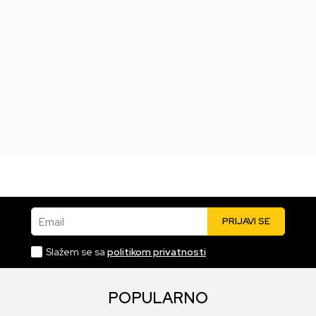
PS5 Yakuza Kiwami 3 &
PS5 Atomfall
Dark Ties
Datum izlaska:
27.03.2025
Datum izlaska:
12.02.2026
Nova
Korišćena
8.999,00
RSD
7.999,00
RSD
Email
PRIJAVI SE
Slažem se sa
politikom privatnosti
POPULARNO