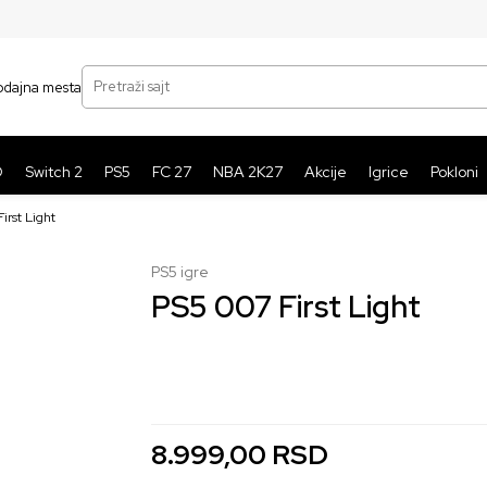
SIGURNO PLAĆANJE PLATNIM KARTICAMA
BE
Pretraži sajt
odajna mesta
O
Switch 2
PS5
FC 27
NBA 2K27
Akcije
Igrice
Pokloni
irst Light
PS5 igre
PS5 007 First Light
nova
koriscena
8.999,00
5.999,00
RSD
RSD
8.999,00
RSD