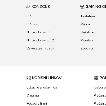
KONZOLE
GAMING O
PS5
Tastature
PS5 pro
Miševi
Nintendo Switch
Slušalice
Nintendo Switch 2
Monitori
Valve steam deck
Zvučnici
KORISNI LINKOVI
PO
Lokacije prodavnica
Uslovi p
O nama
Plaćanj
Podaci o firmi
Plaćanj