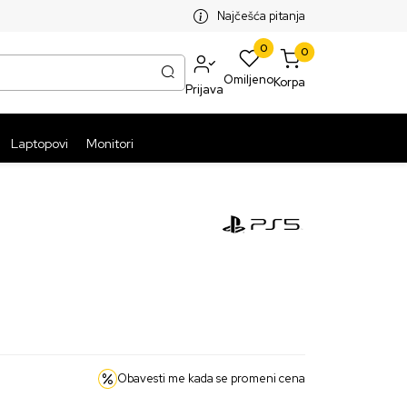
SPLATNA ISPORUKA PAKETA PREKO 5999 RSD
ST
Najčešća pitanja
0
0
Omiljeno
Korpa
Prijava
Laptopovi
Monitori
Obavesti me kada se promeni cena