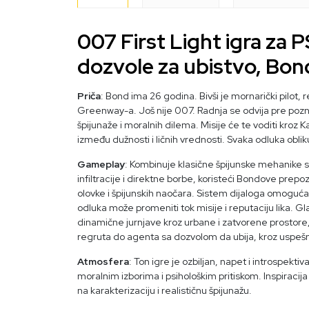
007 First Light igra za P
dozvole za ubistvo, Bon
Priča
: Bond ima 26 godina. Bivši je mornarički pil
Greenway-a. Još nije 007. Radnja se odvija pre poznat
špijunaže i moralnih dilema. Misije će te voditi kroz
između dužnosti i ličnih vrednosti. Svaka odluka obli
Gameplay
: Kombinuje klasične špijunske mehanike 
infiltracije i direktne borbe, koristeći Bondove pre
olovke i špijunskih naočara. Sistem dijaloga omoguć
odluka može promeniti tok misije i reputaciju lika. 
dinamične jurnjave kroz urbane i zatvorene prostore
regruta do agenta sa dozvolom da ubija, kroz uspešn
Atmosfera
: Ton igre je ozbiljan, napet i introspekti
moralnim izborima i psihološkim pritiskom. Inspiracija
na karakterizaciju i realističnu špijunažu.