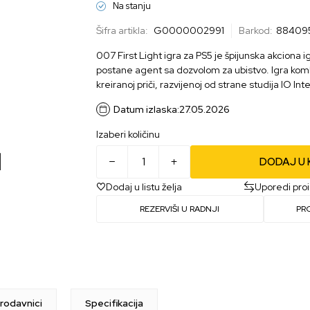
Na stanju
Šifra artikla:
G0000002991
Barkod:
88409
007 First Light igra za PS5 je špijunska akciona
postane agent sa dozvolom za ubistvo. Igra kombi
kreiranoj priči, razvijenoj od strane studija IO Int
Datum izlaska:
27.05.2026
Izaberi količinu
DODAJ U
Dodaj u listu želja
Uporedi pro
REZERVIŠI U RADNJI
PR
rodavnici
Specifikacija