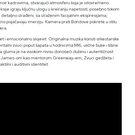
 noir kadrovima, stvarajući atmosferu koja je istovremeno
eksije igraju ključnu ulogu u kreiranju napetosti, posebno tokom
 detaljno izrađeni, sa izraženim facijalnim ekspresijama,
o pojačavaju imerziju. Kamera prati Bondove pokrete u stilu
lera.
apet i emocionalno slojevit. Originalna muzika koristi orkestarske
talni zvuci poput šapata u hodnicima MI6, ulične buke i tišine
 gluma je na visokom nivou donoseći dubinu i autentičnost
nie James-om kao mentorom Greenway-em, Zvuci gedžeta i
tilni i auditivni identitet.