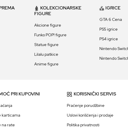
PREMA
KOLEKCIONARSKE
IGRICE
FIGURE
GTA 6 Cena
Akcione figure
PS5 igrice
Funko POP! figure
PS4 igrice
Statue figure
Nintendo Switch
Lilalu patkice
Nintendo Switch
Anime figure
MOĆ PRI KUPOVINI
KORISNIČKI SERVIS
laćanja
Praćenje porudžbine
e karticama
Uslovi korišćenja i prodaje
e na rate
Politika privatnosti