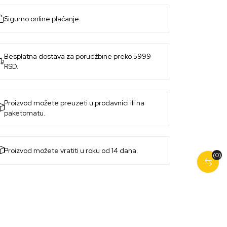
Sigurno online plaćanje.
Besplatna dostava za porudžbine preko 5999
RSD.
Proizvod možete preuzeti u prodavnici ili na
paketomatu.
Proizvod možete vratiti u roku od 14 dana.
(0)