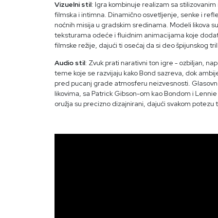
Vizuelni stil
: Igra kombinuje realizam sa stilizovanim
filmska i intimna. Dinamično osvetljenje, senke i refl
noćnih misija u gradskim sredinama. Modeli likova su
teksturama odeće i fluidnim animacijama koje dodatn
filmske režije, dajući ti osećaj da si deo špijunskog tri
Audio stil
: Zvuk prati narativni ton igre - ozbiljan, n
teme koje se razvijaju kako Bond sazreva, dok ambijen
pred pucanj grade atmosferu neizvesnosti. Glasovna
likovima, sa Patrick Gibson-om kao Bondom i Len
oružja su precizno dizajnirani, dajući svakom potezu tak