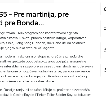
S5 - Pre martinija, pre
d pre Bonda...
ot, regrutovan u MI6 program pod mentorstvom agenta
ih filmova, u svetu punom političkih intriga, korporativne
 Kairo, Oslo, Hong Kong i London, dok Bond uči da balansira
kuje njegov put ka statusu 00 agenta.
sa modernim akcionim pristupom. Igrač bira između tihe
poznatljive gedžete poput eksplozivnog upaljača, magnetne
ava interaktivne razgovore sa višestrukim ishodima, gde svaka
Glacier Engine omogućava fluidno kretanje, parkour sekvence i
, dok sistem napredovanja prati Bondov razvoj od običnog
o izvršene zadatke i moralne izbore.
van. Bond je ranjiv, ali odlučan. Misije su prožete neizvesnošću,
 dolazi iz Casino Royale i Tinker Tailor Soldier Spy, sa fokusom