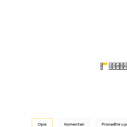
1
2
3
4
5
6
Opis
Komentari
Pronađite u p