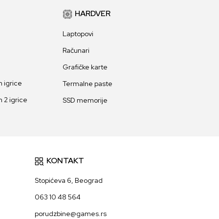
HARDVER
Laptopovi
Računari
Grafičke karte
 igrice
Termalne paste
 2 igrice
SSD memorije
KONTAKT
Stopićeva 6, Beograd
063 10 48 564
porudzbine@games.rs