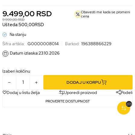
9.499,00
RSD
Obavesti me kada se promeni
cena
9.999,00
RSD
Ušteda:
500,00
RSD
Na stanju
Šifra artikla:
G0000008014
Barkod:
196388866229
Datum izlaska:
23.10.2026
Izaberi količinu
DODAJ U KORPU
Dodaj u listu želja
Uporedi proizvod
Podeli
PROVERITE DOSTUPNOST
(0)