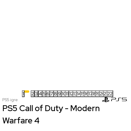
1
2
3
4
5
6
7
8
9
10
11
12
13
14
15
16
17
18
19
20
21
22
PS5 igre
PS5 Call of Duty - Modern
Warfare 4