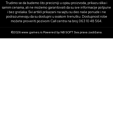
Trudimo se da budemo što precizniji u opisu proizvoda, prikazu slika i
samim cenama, ali ne možemo garantovati da su sve informacije potpune
i bez grešaka. Svi artikli prikazani na sajtu su deo naše ponude i ne
podrazumevaju da su dostupni u svakom trenutku. Dostupnost robe
možete proveriti pozivom Call centra na broj 063 10 48 564.
©2026
www.games.rs
Powered by
NB SOFT
Sva prava zadržana.