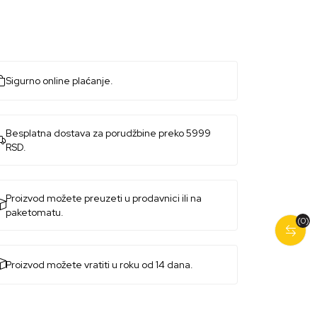
Sigurno online plaćanje.
Besplatna dostava za porudžbine preko 5999
RSD.
Proizvod možete preuzeti u prodavnici ili na
paketomatu.
(0)
Proizvod možete vratiti u roku od 14 dana.