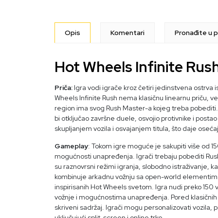
Opis
Komentari
Pronađite u p
Hot Wheels Infinite Rush
Priča:
Igra vodi igrače kroz četiri jedinstvena ostrva
Wheels Infinite Rush nema klasičnu linearnu priču, već
region ima svog Rush Master-a kojeg treba pobediti.
bi otključao završne duele, osvojio protivnike i post
skupljanjem vozila i osvajanjem titula, što daje oseća
Gameplay
:
Tokom igre moguće je sakupiti više od 150 
mogućnosti unapređenja. Igrači trebaju pobediti Rush 
su raznovrsni režimi igranja, slobodno istraživanje, ka
kombinuje arkadnu vožnju sa open-world elementima
inspirisanih Hot Wheels svetom. Igra nudi preko 150 v
vožnje i mogućnostima unapređenja. Pored klasičnih trk
skriveni sadržaj. Igrači mogu personalizovati vozila, 
uključujući split-screen i online trke.