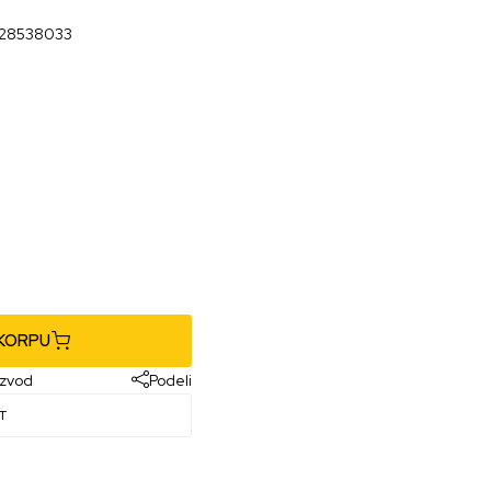
28538033
 KORPU
izvod
Podeli
T