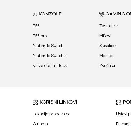
KONZOLE
GAMING O
PS5
Tastature
PS5 pro
Miševi
Nintendo Switch
Slušalice
Nintendo Switch 2
Monitori
Valve steam deck
Zvučnici
KORISNI LINKOVI
PO
Lokacije prodavnica
Uslovi p
O nama
Plaćanj