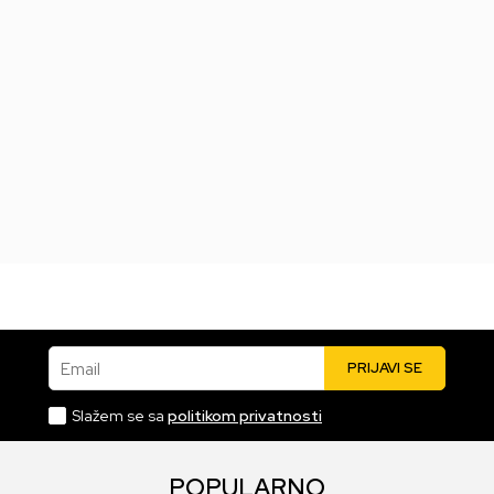
PS5 Project Motor
Racing
Datum izlaska:
25.11.2025
5.999,00
RSD
Email
PRIJAVI SE
Slažem se sa
politikom privatnosti
POPULARNO