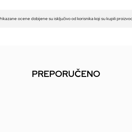
Prikazane ocene dobijene su isključivo od korisnika koji su kupili proizvo
PREPORUČENO