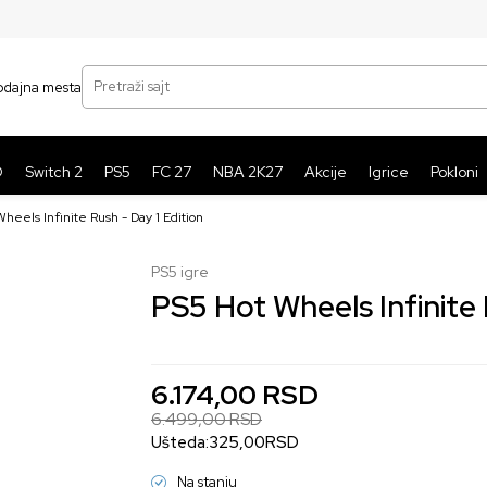
SIGURNO PLAĆANJE PLATNIM KARTICAMA
BE
Pretraži sajt
odajna mesta
O
Switch 2
PS5
FC 27
NBA 2K27
Akcije
Igrice
Pokloni
heels Infinite Rush - Day 1 Edition
PS5 igre
5
%
PS5 Hot Wheels Infinite 
6.174,00
RSD
6.499,00
RSD
Ušteda:
325,00
RSD
Na stanju