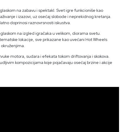
aglaskom na zabavu i spektakl. Svet igre funkcioniše kao
aživanje i izazovi, uz osećaj slobode i neprekidnog kretanja.
datno doprinosi raznovrsnosti iskustva.
a naglaskom na izgled igračaka u velikom, diorama svetu.
 tematske lokacije, sve prikazane kao uvećani Hot Wheels
 okruženjima.
zvuke motora, sudara i efekata tokom driftovanja i skokova.
udljivim kompozicijama koje pojačavaju osećaj brzine i akcije