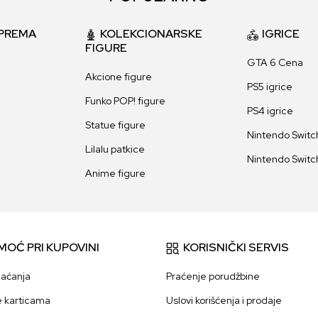
PREMA
KOLEKCIONARSKE
IGRICE
FIGURE
GTA 6 Cena
Akcione figure
PS5 igrice
Funko POP! figure
PS4 igrice
Statue figure
Nintendo Switch
Lilalu patkice
Nintendo Switch
Anime figure
MOĆ PRI KUPOVINI
KORISNIČKI SERVIS
laćanja
Praćenje porudžbine
e karticama
Uslovi korišćenja i prodaje