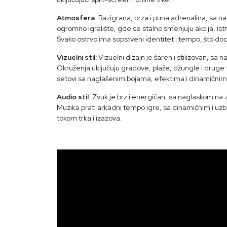
Atmosfera
:
Razigrana, brza i puna adrenalina, sa n
ogromno igralište, gde se stalno smenjuju akcija, istr
Svako ostrvo ima sopstveni identitet i tempo, što do
Vizuelni stil:
Vizuelni dizajn je šaren i stilizovan, s
Okruženja uključuju gradove, plaže, džungle i druge
setovi sa naglašenim bojama, efektima i dinamičnim
Audio stil
: Zvuk je brz i energičan, sa naglaskom na 
Muzika prati arkadni tempo igre, sa dinamičnim i uzb
tokom trka i izazova.