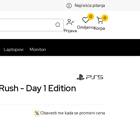
SPLATNA ISPORUKA PAKETA PREKO 5999 RSD
ST
Najčešća pitanja
0
0
Omiljeno
Korpa
Prijava
Laptopovi
Monitori
Rush - Day 1 Edition
Obavesti me kada se promeni cena