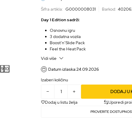
Šifra artikla:
G0000008031
Barkod:
40206
Day 1 Edition sadrži
:
Osnovnu igru
3 dodatna vozila
Boost’n’Slide Pack
Feel the Heat Pack
Power & Pace Pack
Vidi više
Bone Shaker Skeletor Edition
9
10
Datum izlaska:
24.09.2026
Izaberi količinu
DODAJ U
Dodaj u listu želja
Uporedi pro
PROVERITE DOSTUPNOS