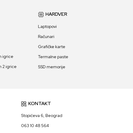
HARDVER
Laptopovi
Računari
Grafičke karte
 igrice
Termalne paste
 2 igrice
SSD memorije
KONTAKT
Stopićeva 6, Beograd
063 10 48 564