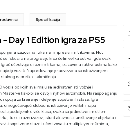
rodavnici
Specifikacija
 - Day 1 Edition igra za PS5
 ispunjena izazovima, trkama i impresivnim trikovima. Hot
 se fokusira na progresiju kroz četiri velika ostrva, gde svaki
 Igrač učestvuje u raznim trkama, izazovima i aktivnostima kako
ao najbolji vozač. Napredovanje je povezano sa istraživanjem,
j stalnog napretka i takmičenja.
vozila od kojih sva imaju sa jedinstven stil vožnje i
Master-e kako bi se osvojili njihovi automobili. Na raspolaganju
o i opcija za kreiranje i deljenje sopstvenih staza. Igra
, omogućavajući slobodno istraživanje velikih mapa
ozila podeljenih u više klasa, svaka sa jedinstvenim stilom
a, tu su i razni izazovi, stunt aktivnosti, uništavanje objekata i
praviti sopstvene staze i učestvovati u multiplayer režimima,