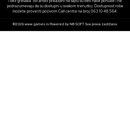
i bez grešaka. Svi artikli prikazani na sajtu su deo naše ponude i ne
podrazumevaju da su dostupni u svakom trenutku. Dostupnost robe
možete proveriti pozivom Call centra na broj 063 10 48 564.
©2026
www.games.rs
Powered by
NB SOFT
Sva prava zadržana.