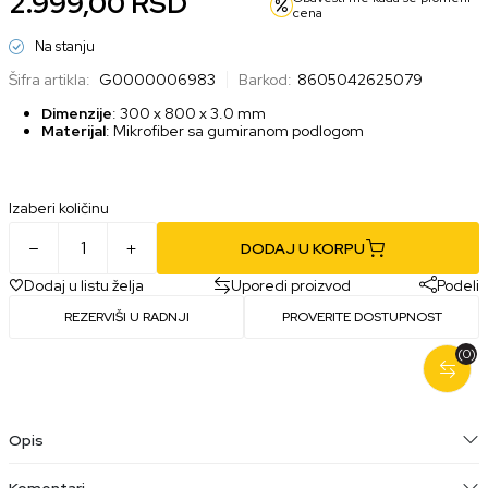
2.999,00
RSD
cena
Na stanju
Šifra artikla:
G0000006983
Barkod:
8605042625079
Dimenzije
: 300 x 800 x 3.0 mm
Materijal
: Mikrofiber sa gumiranom podlogom
Izaberi količinu
DODAJ U KORPU
Dodaj u listu želja
Uporedi proizvod
Podeli
REZERVIŠI U RADNJI
PROVERITE DOSTUPNOST
(0)
Opis
Komentari