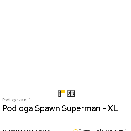
1
2
3
Podloge za miša
Podloga Spawn Superman - XL
Obavesti me kada se promeni