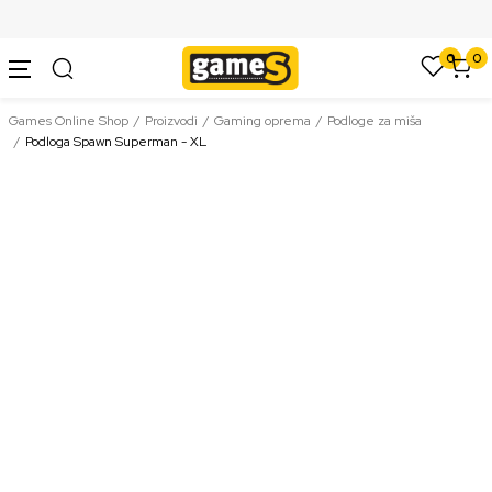
SIGURNO PLAĆANJE PLATNIM KARTICAMA
0
0
Games Online Shop
Proizvodi
Gaming oprema
Podloge za miša
Podloga Spawn Superman - XL