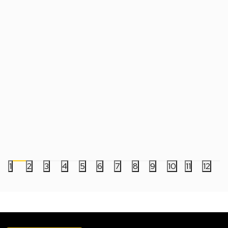
Podloga World of Warcraft - Midnight -
Podloga World of Warc
Xalatath Key Art XL
Pandaren With Lante
3.999,00
RSD
3.999,00
RSD
1
2
3
4
5
6
7
8
9
10
11
12