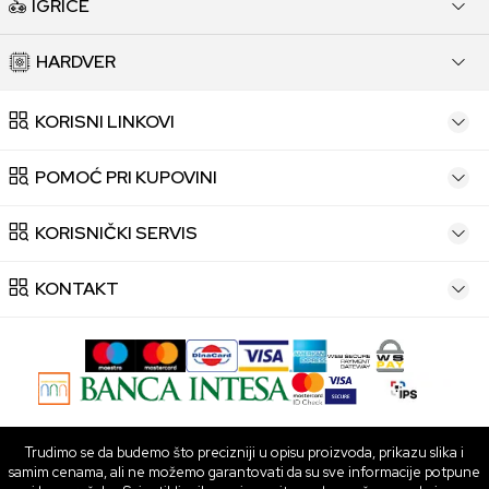
IGRICE
HARDVER
KORISNI LINKOVI
POMOĆ PRI KUPOVINI
KORISNIČKI SERVIS
KONTAKT
Trudimo se da budemo što precizniji u opisu proizvoda, prikazu slika i
samim cenama, ali ne možemo garantovati da su sve informacije potpune